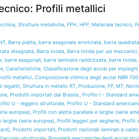
cnico: Profili metallici
acchina
,
Strutture metalliche
,
FPH
,
HFP
,
Materiale tecnico
,
P
NT
,
Barra piatta
,
barra esagonale arrotolata
,
barra quadrata
rata disegnata
,
Barra tonda
,
Barra tonda per usi meccanici
e
,
barre esagonali
,
barre laminate raddrizzate
,
barre tonde
le
,
Caratteristiche
,
Classificazione degli acciai per impieghi 
ofili metallici
,
Composizione chimica degli acciai NBR 700
i leganti
,
Struttura in metallo RT
,
Produzione
,
FP
,
MT
,
Norm
one
,
Prodotti importati dal Brasile:
,
Profilo I - Standard am
ofilo U - leggero strutturale
,
Profilo U - Standard american
serie europea)
,
Profili con alette parallele e larghe (serie am
e larghe (serie europea)
,
Profili leggeri per segherie
,
Profili
dard)
,
Prodotti importati
,
Prodotti nazionali laminati a caldo
l'acciaio strutturale
,
Proprietà meccaniche degli acciai strut