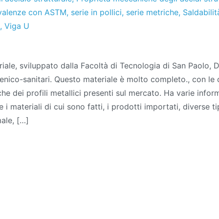
valenze con ASTM
,
serie in pollici
,
serie metriche
,
Saldabilit
,
Viga U
ale
ale, sviluppato dalla Facoltà di Tecnologia di San Paolo, 
co:
gienico-sanitari. Questo materiale è molto completo., con le 
i
he dei profili metallici presenti sul mercato. Ha varie inform
ici
e i materiali di cui sono fatti, i prodotti importati, diverse ti
ale, […]