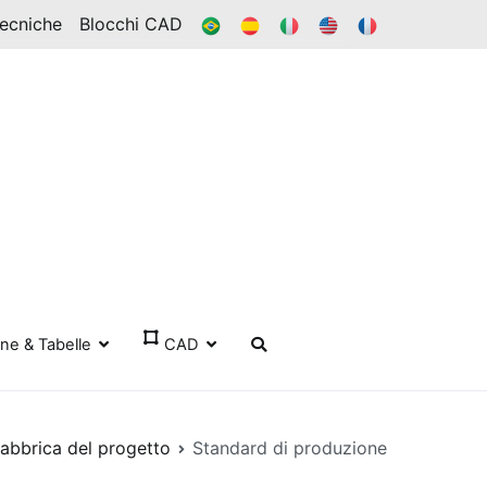
BR
ES
ESSO
IN
FR
Tecniche
Blocchi CAD
one & Tabelle
CAD
fabbrica del progetto
Standard di produzione