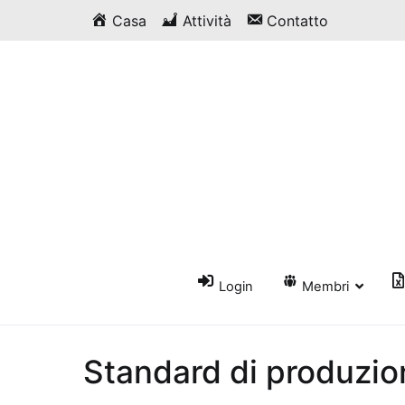
Vai
Casa
Attività
Contatto
al
contenuto
Login
Membri
Standard di produzio