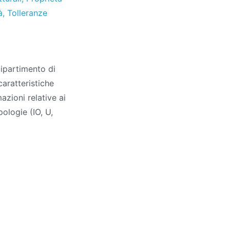
à
,
Tolleranze
Dipartimento di
caratteristiche
azioni relative ai
pologie (IO, U,