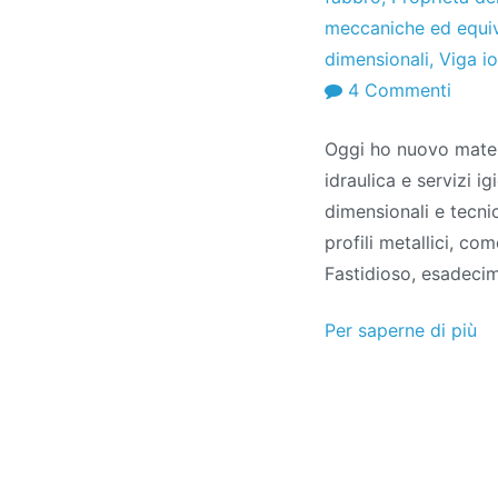
meccaniche ed equi
dimensionali
,
Viga io
SU
4 Commenti
Manu
Oggi ho nuovo materi
tecni
idraulica e servizi i
Profil
dimensionali e tecnic
metall
profili metallici, com
Fastidioso, esadecim
Per saperne di più