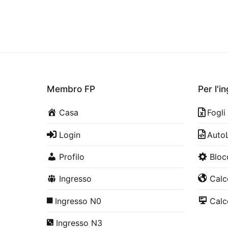
Membro FP
Per l'i
Casa
Fogli
Login
Auto
Profilo
Bloc
Ingresso
Calco
Ingresso N0
Calco
Ingresso N3