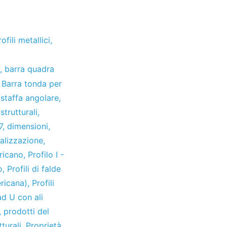
rofili metallici
,
,
barra quadra
,
Barra tonda per
,
staffa angolare
,
strutturali
,
7
,
dimensioni
,
alizzazione
,
ericano
,
Profilo I -
o
,
Profili di falde
ericana)
,
Profili
 ad U con ali
,
prodotti del
turali
,
Proprietà