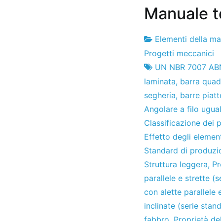
Manuale te
Elementi della m
Fabbrica
30
Progetti meccanici
di
di
UN NBR 7007 AB
progetti
aprile
laminata
,
barra quad
2010
segheria
,
barre piatt
Angolare a filo ugua
Classificazione dei pr
Effetto degli element
Standard di produzi
Struttura leggera
,
Pr
parallele e strette (
con alette parallele 
inclinate (serie stan
fabbro
,
Proprietà del