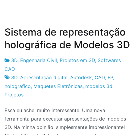
Sistema de representação
holográfica de Modelos 3D
3D
,
Engenharia Civil
,
Projetos em 3D
,
Softwares
Fabrica
26
CAD
do
de
3D
,
Apresentação digital
,
Autodesk
,
CAD
,
FP
,
Projeto
Fevereiro
holográfico
,
Maquetes Eletrônicas
,
modelos 3d
,
de
Projetos
2010
Essa eu achei muito interessante. Uma nova
ferramenta para executar apresentações de modelos
3D. Na minha opinião, simplesmente impressionante!