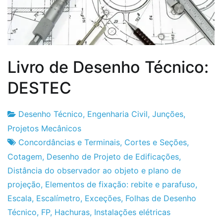
Livro de Desenho Técnico:
DESTEC
Desenho Técnico
,
Engenharia Civil
,
Junções
,
Fabrica
23
Projetos Mecânicos
do
de
Concordâncias e Terminais
,
Cortes e Seções
,
Projeto
Janeiro
Cotagem
,
Desenho de Projeto de Edificações
,
de
Distância do observador ao objeto e plano de
2012
projeção
,
Elementos de fixação: rebite e parafuso
,
Escala
,
Escalímetro
,
Exceções
,
Folhas de Desenho
Técnico
,
FP
,
Hachuras
,
Instalações elétricas