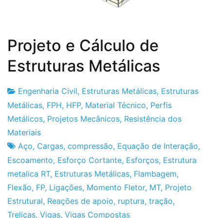
Projeto e Cálculo de
Estruturas Metálicas
Engenharia Civil
,
Estruturas Metálicas
,
Estruturas
Fabrica
2
Metálicas
,
FPH
,
HFP
,
Material Técnico
,
Perfis
do
de
Metálicos
,
Projetos Mecânicos
,
Resistência dos
Projeto
Fevereiro
Materiais
de
Aço
,
Cargas
,
compressão
,
Equação de Interação
,
2010
Escoamento
,
Esforço Cortante
,
Esforços
,
Estrutura
metalica RT
,
Estruturas Metálicas
,
Flambagem
,
Flexão
,
FP
,
Ligações
,
Momento Fletor
,
MT
,
Projeto
Estrutural
,
Reações de apoio
,
ruptura
,
tração
,
Treliças
,
Vigas
,
Vigas Compostas