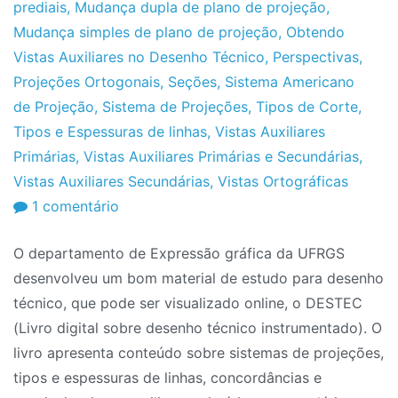
prediais
,
Mudança dupla de plano de projeção
,
Mudança simples de plano de projeção
,
Obtendo
Vistas Auxiliares no Desenho Técnico
,
Perspectivas
,
Projeções Ortogonais
,
Seções
,
Sistema Americano
de Projeção
,
Sistema de Projeções
,
Tipos de Corte
,
Tipos e Espessuras de linhas
,
Vistas Auxiliares
Primárias
,
Vistas Auxiliares Primárias e Secundárias
,
Vistas Auxiliares Secundárias
,
Vistas Ortográficas
em
1 comentário
Livro
O departamento de Expressão gráfica da UFRGS
de
desenvolveu um bom material de estudo para desenho
Desenho
técnico, que pode ser visualizado online, o DESTEC
Técnico:
(Livro digital sobre desenho técnico instrumentado). O
DESTEC
livro apresenta conteúdo sobre sistemas de projeções,
tipos e espessuras de linhas, concordâncias e