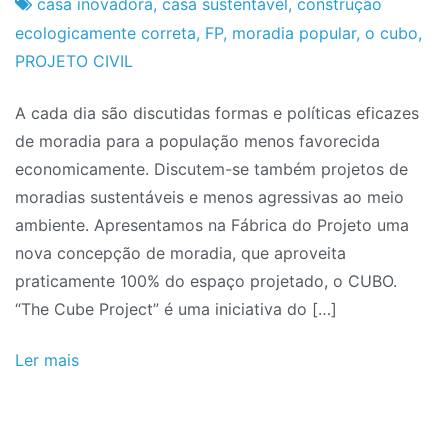
do
de
casa inovadora
,
casa sustentável
,
construção
Projeto
Julho
ecologicamente correta
,
FP
,
moradia popular
,
o cubo
,
de
PROJETO CIVIL
2011
A cada dia são discutidas formas e políticas eficazes
de moradia para a população menos favorecida
economicamente. Discutem-se também projetos de
moradias sustentáveis e menos agressivas ao meio
ambiente. Apresentamos na Fábrica do Projeto uma
nova concepção de moradia, que aproveita
praticamente 100% do espaço projetado, o CUBO.
“The Cube Project” é uma iniciativa do […]
Ler mais