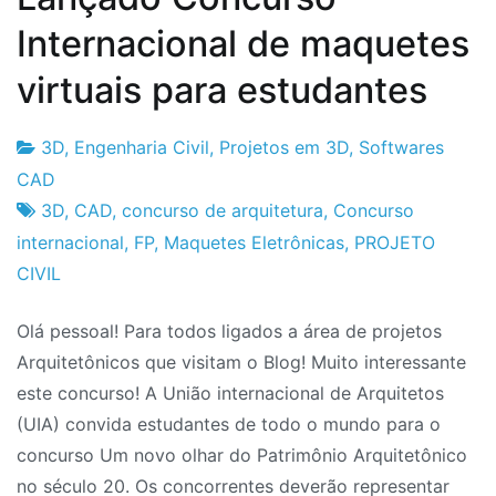
Internacional de maquetes
virtuais para estudantes
3D
,
Engenharia Civil
,
Projetos em 3D
,
Softwares
Fabrica
26
CAD
do
de
3D
,
CAD
,
concurso de arquitetura
,
Concurso
Projeto
Fevereiro
internacional
,
FP
,
Maquetes Eletrônicas
,
PROJETO
de
CIVIL
2010
Olá pessoal! Para todos ligados a área de projetos
Arquitetônicos que visitam o Blog! Muito interessante
este concurso! A União internacional de Arquitetos
(UIA) convida estudantes de todo o mundo para o
concurso Um novo olhar do Patrimônio Arquitetônico
no século 20. Os concorrentes deverão representar