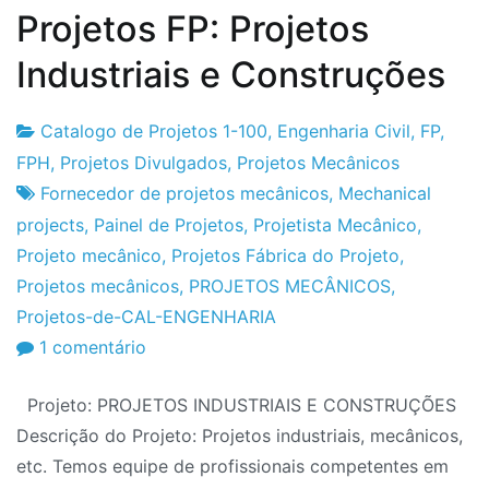
Projetos FP: Projetos
Industriais e Construções
Catalogo de Projetos 1-100
,
Engenharia Civil
,
FP
,
Fabrica
22
FPH
,
Projetos Divulgados
,
Projetos Mecânicos
do
de
Fornecedor de projetos mecânicos
,
Mechanical
Projeto
Agosto
projects
,
Painel de Projetos
,
Projetista Mecânico
,
de
Projeto mecânico
,
Projetos Fábrica do Projeto
,
2013
Projetos mecânicos
,
PROJETOS MECÂNICOS
,
Projetos-de-CAL-ENGENHARIA
em
1 comentário
Projetos
Projeto: PROJETOS INDUSTRIAIS E CONSTRUÇÕES
FP:
Descrição do Projeto: Projetos industriais, mecânicos,
Projetos
etc. Temos equipe de profissionais competentes em
Industriais