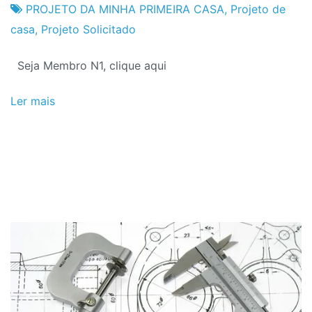
Fabrica
27
PROJETO DA MINHA PRIMEIRA CASA
,
Projeto de
do
de
casa
,
Projeto Solicitado
Projeto
Novembro
Seja Membro N1, clique aqui
de
2012
Ler mais