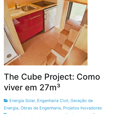
The Cube Project: Como
viver em 27m³
Energia Solar
,
Engenharia Civil
,
Geração de
Fabrica
12
Energia
,
Obras de Engenharia
,
Projetos Inovadores