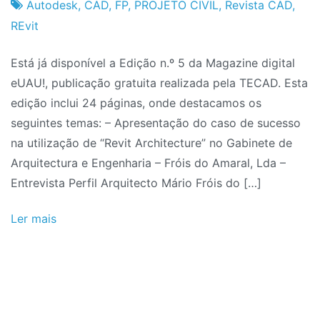
Fabrica
19
Autodesk
,
CAD
,
FP
,
PROJETO CIVIL
,
Revista CAD
,
do
de
REvit
Projeto
Janeiro
Está já disponível a Edição n.º 5 da Magazine digital
de
eUAU!, publicação gratuita realizada pela TECAD. Esta
2010
edição inclui 24 páginas, onde destacamos os
seguintes temas: – Apresentação do caso de sucesso
na utilização de “Revit Architecture” no Gabinete de
Arquitectura e Engenharia – Fróis do Amaral, Lda –
Entrevista Perfil Arquitecto Mário Fróis do […]
Ler mais