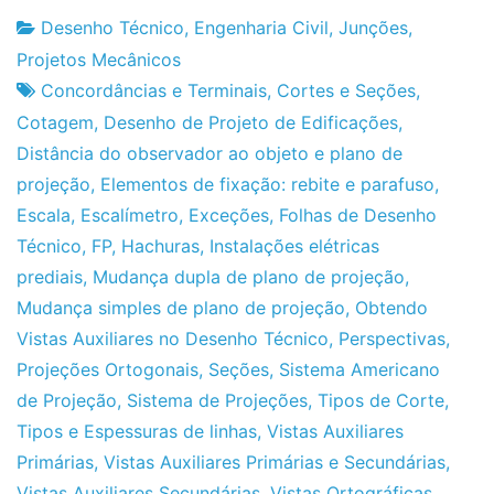
Desenho Técnico
,
Engenharia Civil
,
Junções
,
Fabrica
23
Projetos Mecânicos
do
de
Concordâncias e Terminais
,
Cortes e Seções
,
Projeto
Janeiro
Cotagem
,
Desenho de Projeto de Edificações
,
de
Distância do observador ao objeto e plano de
2012
projeção
,
Elementos de fixação: rebite e parafuso
,
Escala
,
Escalímetro
,
Exceções
,
Folhas de Desenho
Técnico
,
FP
,
Hachuras
,
Instalações elétricas
prediais
,
Mudança dupla de plano de projeção
,
Mudança simples de plano de projeção
,
Obtendo
Vistas Auxiliares no Desenho Técnico
,
Perspectivas
,
Projeções Ortogonais
,
Seções
,
Sistema Americano
de Projeção
,
Sistema de Projeções
,
Tipos de Corte
,
Tipos e Espessuras de linhas
,
Vistas Auxiliares
Primárias
,
Vistas Auxiliares Primárias e Secundárias
,
Vistas Auxiliares Secundárias
,
Vistas Ortográficas