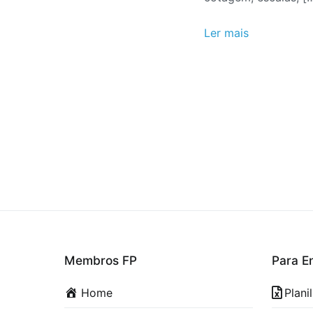
Ler mais
Membros FP
Para E
Home
Plani