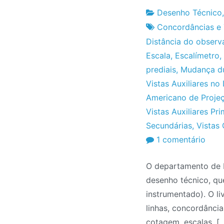
Desenho Técnico
Fabrica
23
Concordâncias e 
do
de
Distância do observ
Projeto
Janeiro
Escala
,
Escalímetro
,
de
prediais
,
Mudança du
2012
Vistas Auxiliares n
Americano de Proje
Vistas Auxiliares Pri
Secundárias
,
Vistas 
em
1 comentário
Livro
O departamento de 
de
desenho técnico, que
Dese
instrumentado). O l
Técn
linhas, concordâncias
DES
cotagem, escalas, [