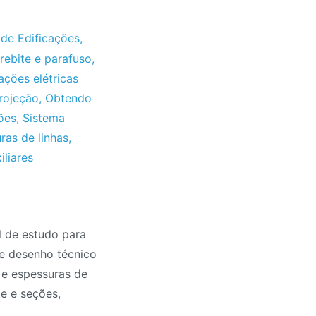
de Edificações
,
rebite e parafuso
,
lações elétricas
rojeção
,
Obtendo
ões
,
Sistema
ras de linhas
,
iliares
 de estudo para
re desenho técnico
 e espessuras de
te e seções,