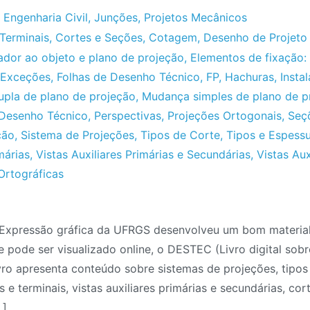
,
Engenharia Civil
,
Junções
,
Projetos Mecânicos
Terminais
,
Cortes e Seções
,
Cotagem
,
Desenho de Projeto 
ador ao objeto e plano de projeção
,
Elementos de fixação: 
Exceções
,
Folhas de Desenho Técnico
,
FP
,
Hachuras
,
Insta
pla de plano de projeção
,
Mudança simples de plano de p
o Desenho Técnico
,
Perspectivas
,
Projeções Ortogonais
,
Seç
ção
,
Sistema de Projeções
,
Tipos de Corte
,
Tipos e Espessu
márias
,
Vistas Auxiliares Primárias e Secundárias
,
Vistas Aux
Ortográficas
Expressão gráfica da UFRGS desenvolveu um bom material
 pode ser visualizado online, o DESTEC (Livro digital sob
nho
ivro apresenta conteúdo sobre sistemas de projeções, tipos
ico:
 e terminais, vistas auxiliares primárias e secundárias, cor
TEC
…]