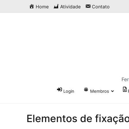
Saltar
Home
Atividade
Contato
para
o
conteúdo
Fer
Login
Membros
Elementos de fixação