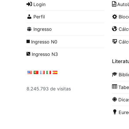
Login
Auto
Perfil
Blo
Ingresso
Cálc
Ingresso N0
Cálc
Ingresso N3
Literat
Bibl
Tabe
8.245.793 de visitas
Dica
Eure