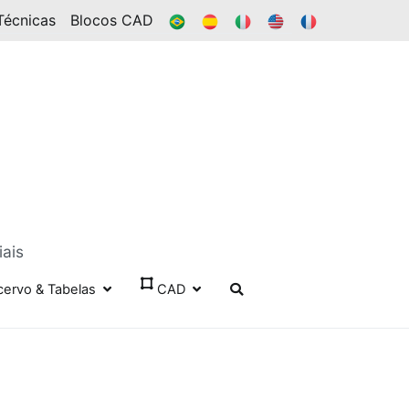
BR
ES
IT
EN
FR
Técnicas
Blocos CAD
iais
cervo & Tabelas
CAD