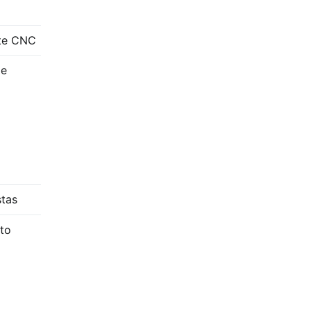
te CNC
de
stas
to
://www.youtube.com/c/FabricadoProjeto