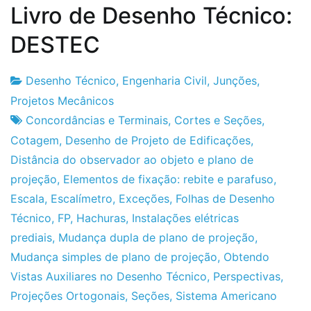
Livro de Desenho Técnico:
DESTEC
Desenho Técnico
,
Engenharia Civil
,
Junções
,
Fabrica
23
Projetos Mecânicos
do
de
Concordâncias e Terminais
,
Cortes e Seções
,
Projeto
Janeiro
Cotagem
,
Desenho de Projeto de Edificações
,
de
Distância do observador ao objeto e plano de
2012
projeção
,
Elementos de fixação: rebite e parafuso
,
Escala
,
Escalímetro
,
Exceções
,
Folhas de Desenho
Técnico
,
FP
,
Hachuras
,
Instalações elétricas
prediais
,
Mudança dupla de plano de projeção
,
Mudança simples de plano de projeção
,
Obtendo
Vistas Auxiliares no Desenho Técnico
,
Perspectivas
,
Projeções Ortogonais
,
Seções
,
Sistema Americano