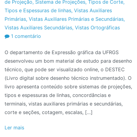
de Projeção
,
Sistema de Projeções
,
Tipos de Corte
,
Tipos e Espessuras de linhas
,
Vistas Auxiliares
Primárias
,
Vistas Auxiliares Primárias e Secundárias
,
Vistas Auxiliares Secundárias
,
Vistas Ortográficas
em
1 comentário
Livro
O departamento de Expressão gráfica da UFRGS
de
desenvolveu um bom material de estudo para desenho
Desenho
técnico, que pode ser visualizado online, o DESTEC
Técnico:
(Livro digital sobre desenho técnico instrumentado). O
DESTEC
livro apresenta conteúdo sobre sistemas de projeções,
tipos e espessuras de linhas, concordâncias e
terminais, vistas auxiliares primárias e secundárias,
corte e seções, cotagem, escalas, […]
Ler mais