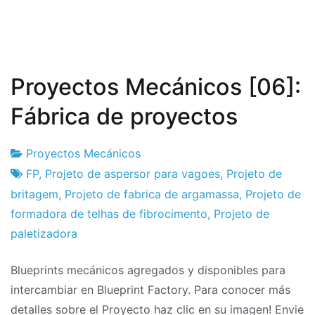
granos
capacidad
40t
Proyectos Mecánicos [06]:
Fábrica de proyectos
Proyectos Mecánicos
Fábrica
10
FP
,
Projeto de aspersor para vagoes
,
Projeto de
de
el
britagem
,
Projeto de fabrica de argamassa
,
Projeto de
proyectos
noviembre
formadora de telhas de fibrocimento
,
Projeto de
el
paletizadora
2011
Blueprints mecánicos agregados y disponibles para
intercambiar en Blueprint Factory. Para conocer más
detalles sobre el Proyecto haz clic en su imagen!
Envie