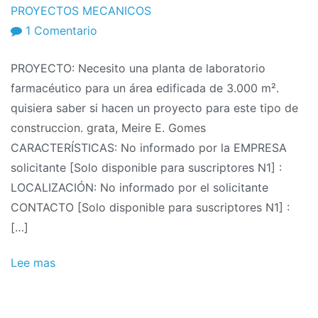
de
PROYECTOS MECANICOS
2011
en
1 Comentario
Solicitudes
PROYECTO: Necesito una planta de laboratorio
de
farmacéutico para un área edificada de 3.000 m².
proyectos
quisiera saber si hacen un proyecto para este tipo de
10/2011:
construccion. grata, Meire E. Gomes
Diseño
CARACTERÍSTICAS: No informado por la EMPRESA
de
solicitante [Solo disponible para suscriptores N1] :
plantas
LOCALIZACIÓN: No informado por el solicitante
de
CONTACTO [Solo disponible para suscriptores N1] :
laboratorio
[…]
farmacéutico.
Lee mas