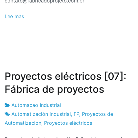
contato@fabricadoprojeto.com.br
Lee mas
Proyectos eléctricos [07]:
Fábrica de proyectos
Automacao Industrial
Fábrica
3
Automatización industrial
,
FP
,
Proyectos de
de
el
Automatización
,
Proyectos eléctricos
proyectos
diciembre