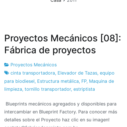
Casa
2011
Proyectos Mecánicos [08]:
Fábrica de proyectos
Proyectos Mecánicos
Fábrica
3
cinta transportadora
,
Elevador de Tazas
,
equipo
de
el
para biodiesel
,
Estructura metálica
,
FP
,
Maquina de
proyectos
diciembre
limpieza
,
tornillo transportador
,
estriptista
el
Blueprints mecánicos agregados y disponibles para
2011
intercambiar en Blueprint Factory. Para conocer más
detalles sobre el Proyecto haz clic en su imagen!