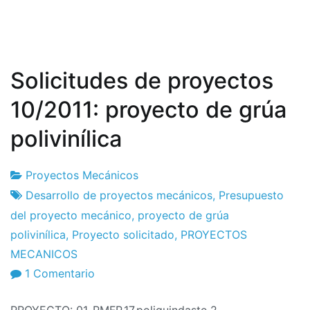
Solicitudes de proyectos
10/2011: proyecto de grúa
polivinílica
Proyectos Mecánicos
Fábrica
26
Desarrollo de proyectos mecánicos
,
Presupuesto
de
de
del proyecto mecánico
,
proyecto de grúa
proyectos
October
polivinílica
,
Proyecto solicitado
,
PROYECTOS
de
MECANICOS
2011
en
1 Comentario
Solicitudes
PROYECTO: 01_PMFP.17.poliguindaste 2