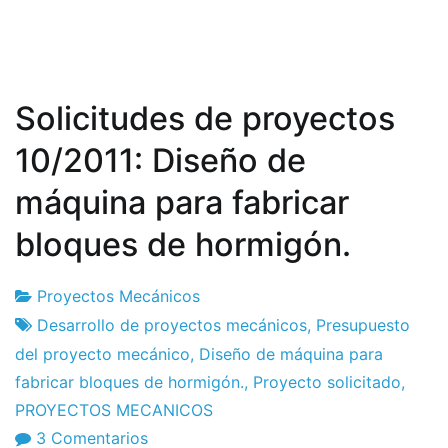
Solicitudes de proyectos
10/2011: Diseño de
máquina para fabricar
bloques de hormigón.
Proyectos Mecánicos
Fábrica
25
Desarrollo de proyectos mecánicos
,
Presupuesto
de
de
del proyecto mecánico
,
Diseño de máquina para
proyectos
October
fabricar bloques de hormigón.
,
Proyecto solicitado
,
de
PROYECTOS MECANICOS
2011
en
3 Comentarios