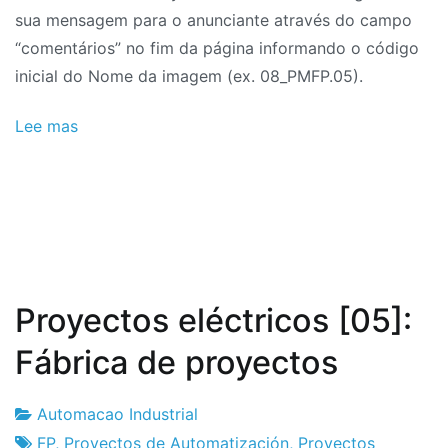
sua mensagem para o anunciante através do campo
“comentários” no fim da página informando o código
inicial do Nome da imagem
(ex. 08_PMFP.05).
Lee mas
Proyectos eléctricos [05]:
Fábrica de proyectos
Automacao Industrial
Fábrica
10
FP
,
Proyectos de Automatización
,
Proyectos