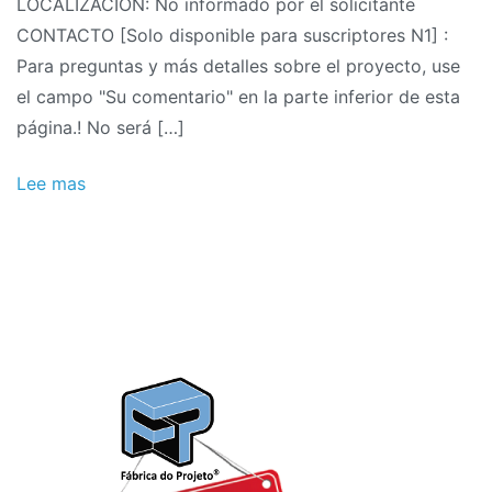
LOCALIZACIÓN: No informado por el solicitante
de
CONTACTO [Solo disponible para suscriptores N1] :
automatización
Para preguntas y más detalles sobre el proyecto, use
de
el campo "Su comentario" en la parte inferior de esta
fábrica
página.! No será […]
de
pinturas.
Lee mas