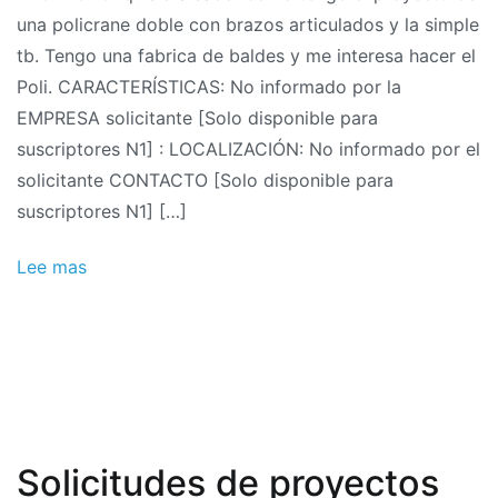
una policrane doble con brazos articulados y la simple
proyectos
tb. Tengo una fabrica de baldes y me interesa hacer el
10/2011:
Poli. CARACTERÍSTICAS: No informado por la
Diseño
EMPRESA solicitante [Solo disponible para
de
suscriptores N1] : LOCALIZACIÓN: No informado por el
grúa
solicitante CONTACTO [Solo disponible para
doble
suscriptores N1] […]
con
brazos
Lee mas
articulados
Solicitudes de proyectos