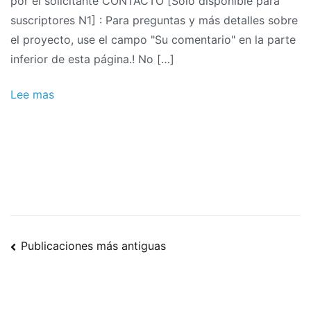
por el solicitante CONTACTO [Solo disponible para
suscriptores N1] : Para preguntas y más detalles sobre
el proyecto, use el campo "Su comentario" en la parte
inferior de esta página.! No […]
Lee mas
Navegación
Publicaciones más antiguas
de
publicaciones