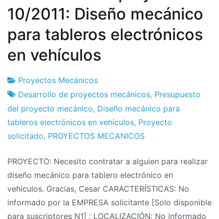
10/2011: Diseño mecánico
para tableros electrónicos
en vehículos
Proyectos Mecánicos
Fábrica
27
Desarrollo de proyectos mecánicos
,
Presupuesto
de
de
del proyecto mecánico
,
Diseño mecánico para
proyectos
October
tableros electrónicos en vehículos
,
Proyecto
de
solicitado
,
PROYECTOS MECANICOS
2011
PROYECTO: Necesito contratar a alguien para realizar
diseño mecánico para tablero electrónico en
vehículos. Gracias, Cesar CARACTERÍSTICAS: No
informado por la EMPRESA solicitante [Solo disponible
para suscriptores N1] : LOCALIZACIÓN: No informado