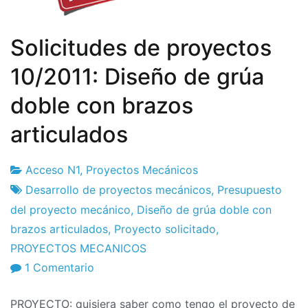
Solicitudes de proyectos
10/2011: Diseño de grúa
doble con brazos
articulados
Acceso N1
,
Proyectos Mecánicos
Fábrica
28
Desarrollo de proyectos mecánicos
,
Presupuesto
de
de
del proyecto mecánico
,
Diseño de grúa doble con
proyectos
October
brazos articulados
,
Proyecto solicitado
,
de
PROYECTOS MECANICOS
2011
en
1 Comentario
Solicitudes
PROYECTO: quisiera saber como tengo el proyecto de
de