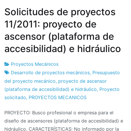
Solicitudes de proyectos
11/2011: proyecto de
ascensor (plataforma de
accesibilidad) e hidráulico
Proyectos Mecánicos
Fábrica
8
Desarrollo de proyectos mecánicos
,
Presupuesto
de
el
del proyecto mecánico
,
proyecto de ascensor
proyectos
noviembre
(plataforma de accesibilidad) e hidráulico
,
Proyecto
el
solicitado
,
PROYECTOS MECANICOS
2011
PROYECTO: Busco profesional o empresa para el
diseño de ascensores (plataforma de accesibilidad) e
hidráulico. CARACTERÍSTICAS: No informado por la