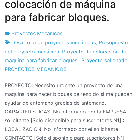
colocación de máquina
para fabricar bloques.
Proyectos Mecánicos
Fábrica
29
Desarrollo de proyectos mecánicos
,
Presupuesto
de
de
del proyecto mecánico
,
Proyecto de colocación de
proyectos
October
máquina para fabricar bloques.
,
Proyecto solicitado
,
de
PROYECTOS MECANICOS
2011
PROYECTO: Necesito urgente un proyecto de una
maquina para hacer bloques de tendido si me pueden
ayudar de antemano gracias de antemano.
CARACTERÍSTICAS: No informado por la EMPRESA
solicitante [Solo disponible para suscriptores N1] :
LOCALIZACIÓN: No informado por el solicitante
CONTACTO [Solo disponible para suscriptores N1] :