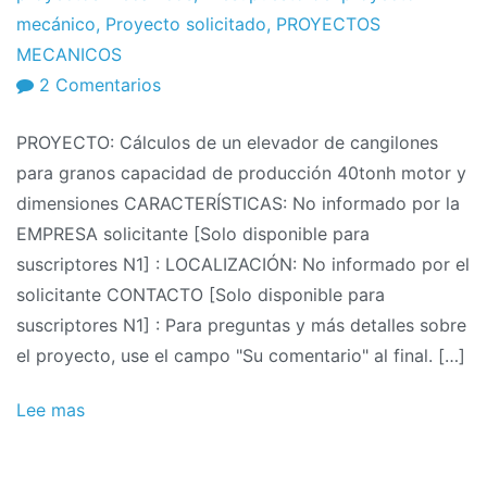
el
mecánico
,
Proyecto solicitado
,
PROYECTOS
2011
MECANICOS
en
2 Comentarios
Solicitudes
PROYECTO: Cálculos de un elevador de cangilones
de
para granos capacidad de producción 40tonh motor y
proyectos
dimensiones CARACTERÍSTICAS: No informado por la
11/2011:
EMPRESA solicitante [Solo disponible para
Cálculos
suscriptores N1] : LOCALIZACIÓN: No informado por el
de
solicitante CONTACTO [Solo disponible para
un
suscriptores N1] : Para preguntas y más detalles sobre
elevador
el proyecto, use el campo "Su comentario" al final. […]
de
cangilones
Lee mas
para
producción
de