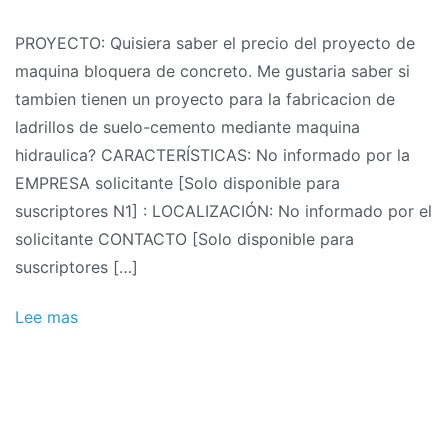
Solicitudes
PROYECTO: Quisiera saber el precio del proyecto de
de
maquina bloquera de concreto. Me gustaria saber si
proyectos
tambien tienen un proyecto para la fabricacion de
10/2011:
ladrillos de suelo-cemento mediante maquina
Diseño
hidraulica? CARACTERÍSTICAS: No informado por la
de
EMPRESA solicitante [Solo disponible para
máquina
suscriptores N1] : LOCALIZACIÓN: No informado por el
para
solicitante CONTACTO [Solo disponible para
fabricar
suscriptores […]
bloques
de
Lee mas
hormigón.