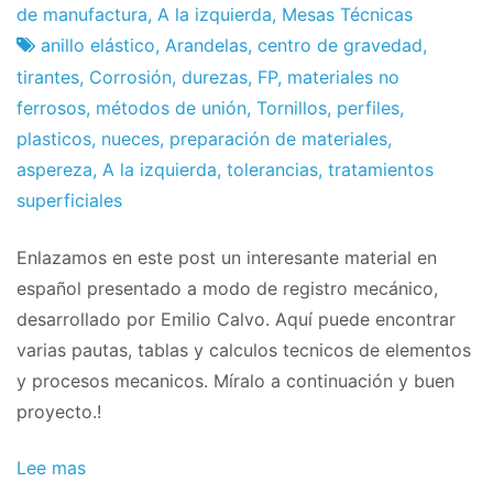
proyectos
October
de manufactura
,
A la izquierda
,
Mesas Técnicas
de
anillo elástico
,
Arandelas
,
centro de gravedad
,
2011
tirantes
,
Corrosión
,
durezas
,
FP
,
materiales no
ferrosos
,
métodos de unión
,
Tornillos
,
perfiles
,
plasticos
,
nueces
,
preparación de materiales
,
aspereza
,
A la izquierda
,
tolerancias
,
tratamientos
superficiales
Enlazamos en este post un interesante material en
español presentado a modo de registro mecánico,
desarrollado por Emilio Calvo. Aquí puede encontrar
varias pautas, tablas y calculos tecnicos de elementos
y procesos mecanicos. Míralo a continuación y buen
proyecto.!
Lee mas