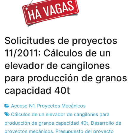
Solicitudes de proyectos
11/2011: Cálculos de un
elevador de cangilones
para producción de granos
capacidad 40t
Acceso N1
,
Proyectos Mecánicos
Fábrica
10
Cálculos de un elevador de cangilones para
de
el
producción de granos capacidad 40t
,
Desarrollo de
proyectos
noviembre
proyectos mecánicos
,
Presupuesto del proyecto