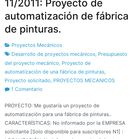
11/2011: Proyecto de
automatización de fábrica
de pinturas.
Proyectos Mecánicos
Fábrica
25
Desarrollo de proyectos mecánicos
,
Presupuesto
de
el
del proyecto mecánico
,
Proyecto de
proyectos
noviembre
automatización de una fábrica de pinturas
,
el
Proyecto solicitado
,
PROYECTOS MECANICOS
2011
en
1 Comentario
Solicitudes
PROYECTO: Me gustaría un proyecto de
de
automatización para una fábrica de pinturas..
proyectos
CARACTERÍSTICAS: No informado por la EMPRESA
11/2011:
solicitante [Solo disponible para suscriptores N1] :
Proyecto