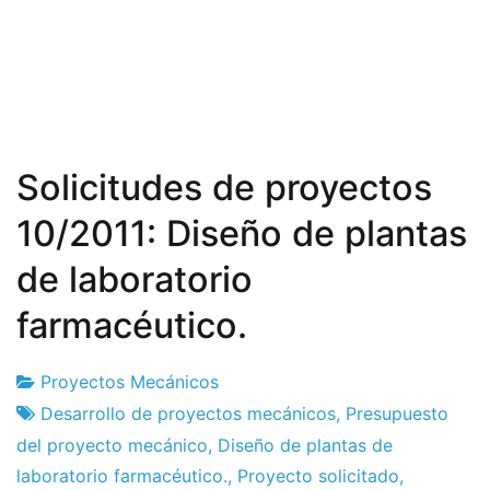
Solicitudes de proyectos
10/2011: Diseño de plantas
de laboratorio
farmacéutico.
Proyectos Mecánicos
Fábrica
26
Desarrollo de proyectos mecánicos
,
Presupuesto
de
de
del proyecto mecánico
,
Diseño de plantas de
proyectos
October
laboratorio farmacéutico.
,
Proyecto solicitado
,