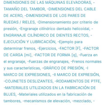
DIMENSIONES DE LAS MÁQUINAS ELEVADORAS
,
-
TAMAÑO DEL TAMBOR
,
-DIMENSIONES DEL CABLE
DE ACERO
,
-DIMENSIONES DE LOS PARES DE
RUEDAS / RIELES
,
-Dimensionamiento por criterio de
presión
,
-Engranaje cilíndrico dentado helicoidal
,
-
ENGRANAJE CILÍNDRICO DE DIENTES RECTOS
,
-
EJECUCIÓN Y LUBRICACIÓN
,
-Ejemplo para
determinar frenos
,
-Ejercicios
,
-FACTOR [F]
,
-FACTOR
DE CARGA [mi]
,
-FACTOR DE FORMA [q]
,
-Fuerza en
el engranaje
,
-Fuerzas de engranajes
,
-Frenos normales
y sus características
,
-GRÁFICO DE PRESIÓN
,
-I
MARCO DE EXPRESIONES
,
-II MARCO DE EXPRESIÓN
,
-COJINETES DESLIZANTES
,
-RODAMIENTOS DE PTFE
,
-MATERIALES UTILIZADOS EN LA FABRICACIÓN DE
BUJES
,
-Materiales utilizados en la fabricación de
tambores
,
-mecanismos de elevación
,
-mezclado
,
-