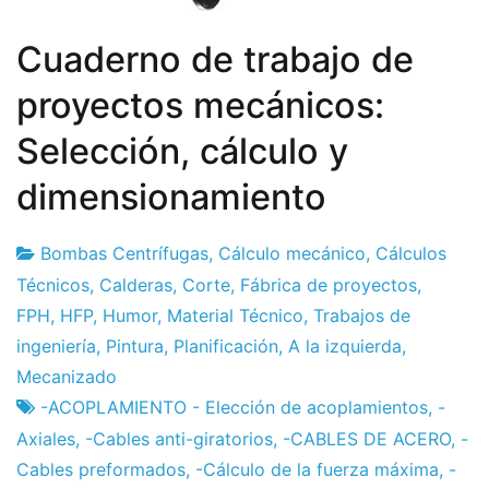
Cuaderno de trabajo de
proyectos mecánicos:
Selección, cálculo y
dimensionamiento
Bombas Centrífugas
,
Cálculo mecánico
,
Cálculos
Fábrica
7
Técnicos
,
Calderas
,
Corte
,
Fábrica de proyectos
,
de
el
FPH
,
HFP
,
Humor
,
Material Técnico
,
Trabajos de
proyectos
diciembre
ingeniería
,
Pintura
,
Planificación
,
A la izquierda
,
el
Mecanizado
2012
-ACOPLAMIENTO - Elección de acoplamientos
,
-
Axiales
,
-Cables anti-giratorios
,
-CABLES DE ACERO
,
-
Cables preformados
,
-Cálculo de la fuerza máxima
,
-