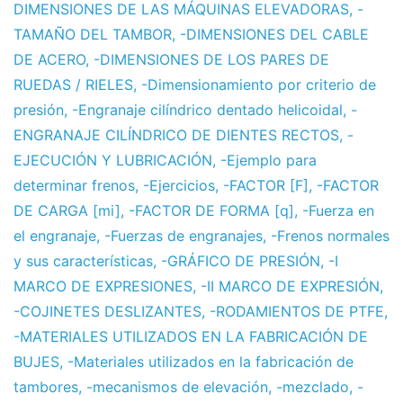
DIMENSIONES DE LAS MÁQUINAS ELEVADORAS
,
-
TAMAÑO DEL TAMBOR
,
-DIMENSIONES DEL CABLE
DE ACERO
,
-DIMENSIONES DE LOS PARES DE
RUEDAS / RIELES
,
-Dimensionamiento por criterio de
presión
,
-Engranaje cilíndrico dentado helicoidal
,
-
ENGRANAJE CILÍNDRICO DE DIENTES RECTOS
,
-
EJECUCIÓN Y LUBRICACIÓN
,
-Ejemplo para
determinar frenos
,
-Ejercicios
,
-FACTOR [F]
,
-FACTOR
DE CARGA [mi]
,
-FACTOR DE FORMA [q]
,
-Fuerza en
el engranaje
,
-Fuerzas de engranajes
,
-Frenos normales
y sus características
,
-GRÁFICO DE PRESIÓN
,
-I
MARCO DE EXPRESIONES
,
-II MARCO DE EXPRESIÓN
,
-COJINETES DESLIZANTES
,
-RODAMIENTOS DE PTFE
,
-MATERIALES UTILIZADOS EN LA FABRICACIÓN DE
BUJES
,
-Materiales utilizados en la fabricación de
tambores
,
-mecanismos de elevación
,
-mezclado
,
-