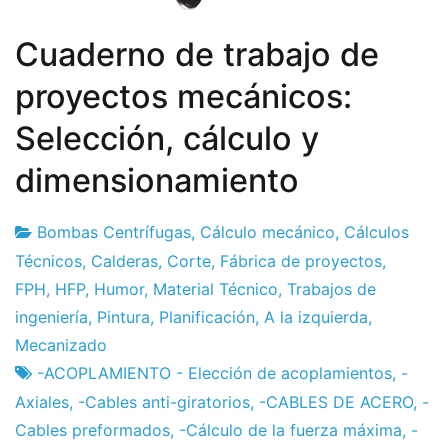
Cuaderno de trabajo de
proyectos mecánicos:
Selección, cálculo y
dimensionamiento
Bombas Centrífugas
,
Cálculo mecánico
,
Cálculos
Fábrica
7
Técnicos
,
Calderas
,
Corte
,
Fábrica de proyectos
,
de
el
FPH
,
HFP
,
Humor
,
Material Técnico
,
Trabajos de
proyectos
diciembre
ingeniería
,
Pintura
,
Planificación
,
A la izquierda
,
el
Mecanizado
2012
-ACOPLAMIENTO - Elección de acoplamientos
,
-
Axiales
,
-Cables anti-giratorios
,
-CABLES DE ACERO
,
-
Cables preformados
,
-Cálculo de la fuerza máxima
,
-