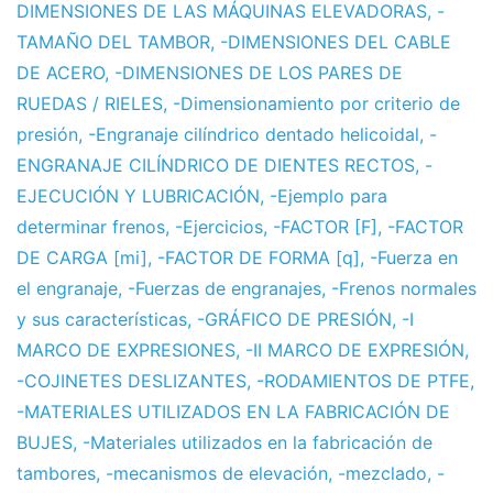
DIMENSIONES DE LAS MÁQUINAS ELEVADORAS
,
-
TAMAÑO DEL TAMBOR
,
-DIMENSIONES DEL CABLE
DE ACERO
,
-DIMENSIONES DE LOS PARES DE
RUEDAS / RIELES
,
-Dimensionamiento por criterio de
presión
,
-Engranaje cilíndrico dentado helicoidal
,
-
ENGRANAJE CILÍNDRICO DE DIENTES RECTOS
,
-
EJECUCIÓN Y LUBRICACIÓN
,
-Ejemplo para
determinar frenos
,
-Ejercicios
,
-FACTOR [F]
,
-FACTOR
DE CARGA [mi]
,
-FACTOR DE FORMA [q]
,
-Fuerza en
el engranaje
,
-Fuerzas de engranajes
,
-Frenos normales
y sus características
,
-GRÁFICO DE PRESIÓN
,
-I
MARCO DE EXPRESIONES
,
-II MARCO DE EXPRESIÓN
,
-COJINETES DESLIZANTES
,
-RODAMIENTOS DE PTFE
,
-MATERIALES UTILIZADOS EN LA FABRICACIÓN DE
BUJES
,
-Materiales utilizados en la fabricación de
tambores
,
-mecanismos de elevación
,
-mezclado
,
-