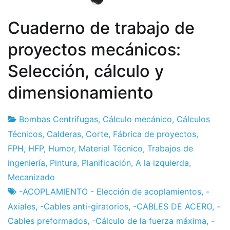
Cuaderno de trabajo de
proyectos mecánicos:
Selección, cálculo y
dimensionamiento
Bombas Centrífugas
,
Cálculo mecánico
,
Cálculos
Fábrica
7
Técnicos
,
Calderas
,
Corte
,
Fábrica de proyectos
,
de
el
FPH
,
HFP
,
Humor
,
Material Técnico
,
Trabajos de
proyectos
diciembre
ingeniería
,
Pintura
,
Planificación
,
A la izquierda
,
el
Mecanizado
2012
-ACOPLAMIENTO - Elección de acoplamientos
,
-
Axiales
,
-Cables anti-giratorios
,
-CABLES DE ACERO
,
-
Cables preformados
,
-Cálculo de la fuerza máxima
,
-