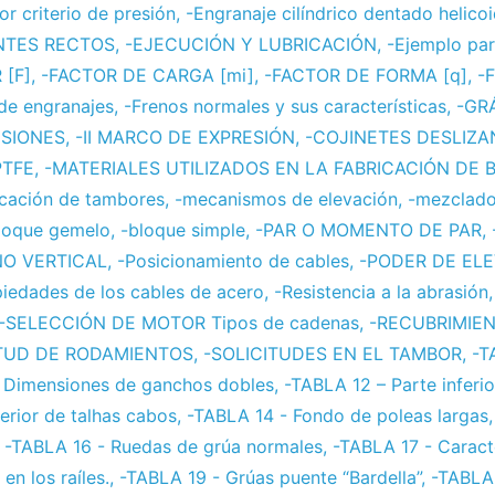
r criterio de presión
,
-Engranaje cilíndrico dentado helicoi
ENTES RECTOS
,
-EJECUCIÓN Y LUBRICACIÓN
,
-Ejemplo par
 [F]
,
-FACTOR DE CARGA [mi]
,
-FACTOR DE FORMA [q]
,
-F
de engranajes
,
-Frenos normales y sus características
,
-GR
ESIONES
,
-II MARCO DE EXPRESIÓN
,
-COJINETES DESLIZA
PTFE
,
-MATERIALES UTILIZADOS EN LA FABRICACIÓN DE 
ricación de tambores
,
-mecanismos de elevación
,
-mezclad
loque gemelo
,
-bloque simple
,
-PAR O MOMENTO DE PAR
,
NO VERTICAL
,
-Posicionamiento de cables
,
-PODER DE EL
iedades de los cables de acero
,
-Resistencia a la abrasión
-SELECCIÓN DE MOTOR Tipos de cadenas
,
-RECUBRIMIE
ITUD DE RODAMIENTOS
,
-SOLICITUDES EN EL TAMBOR
,
-T
- Dimensiones de ganchos dobles
,
-TABLA 12 – Parte inferi
erior de talhas cabos
,
-TABLA 14 - Fondo de poleas largas
,
-TABLA 16 - Ruedas de grúa normales
,
-TABLA 17 - Caracte
en los raíles.
,
-TABLA 19 - Grúas puente “Bardella”
,
-TABLA