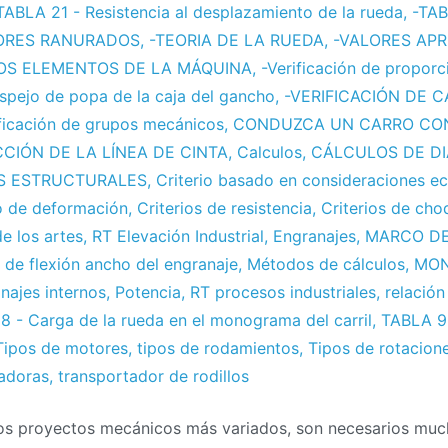
TABLA 21 - Resistencia al desplazamiento de la rueda
,
-TA
ORES RANURADOS
,
-TEORIA DE LA RUEDA
,
-VALORES AP
OS ELEMENTOS DE LA MÁQUINA
,
-Verificación de proporc
pejo de popa de la caja del gancho
,
-VERIFICACIÓN DE 
ificación de grupos mecánicos
,
CONDUZCA UN CARRO CO
CIÓN DE LA LÍNEA DE CINTA
,
Calculos
,
CÁLCULOS DE D
S ESTRUCTURALES
,
Criterio basado en consideraciones e
io de deformación
,
Criterios de resistencia
,
Criterios de cho
de los artes
,
RT Elevación Industrial
,
Engranajes
,
MARCO DE
o de flexión ancho del engranaje
,
Métodos de cálculos
,
MO
najes internos
,
Potencia
,
RT procesos industriales
,
relación
8 - Carga de la rueda en el monograma del carril
,
TABLA 9 
Tipos de motores
,
tipos de rodamientos
,
Tipos de rotacion
adoras
,
transportador de rodillos
 los proyectos mecánicos más variados, son necesarios muc