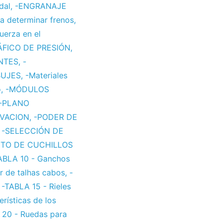
dal
,
-ENGRANAJE
a determinar frenos
,
uerza en el
ÁFICO DE PRESIÓN
,
NTES
,
-
BUJES
,
-Materiales
o
,
-MÓDULOS
-PLANO
EVACION
,
-PODER DE
,
-SELECCIÓN DE
NTO DE CUCHILLOS
ABLA 10 - Ganchos
or de talhas cabos
,
-
,
-TABLA 15 - Rieles
rísticas de los
 20 - Ruedas para