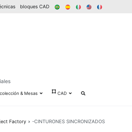
BR
ES
ÉL
EN
FR
écnicas
bloques CAD
iales
colección & Mesas
CAD
ject Factory
-CINTURONES SINCRONIZADOS