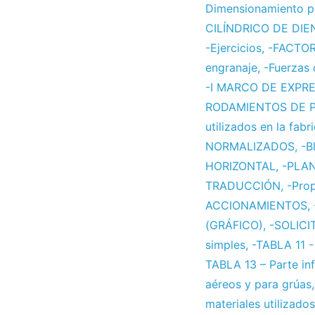
Dimensionamiento po
CILÍNDRICO DE DI
-Ejercicios
,
-FACTOR
engranaje
,
-Fuerzas 
-I MARCO DE EXPR
RODAMIENTOS DE 
utilizados en la fab
NORMALIZADOS
,
-B
HORIZONTAL
,
-PLA
TRADUCCIÓN
,
-Prop
ACCIONAMIENTOS
,
(GRÁFICO)
,
-SOLIC
simples
,
-TABLA 11 
TABLA 13 – Parte inf
aéreos y para grúas
materiales utilizados 