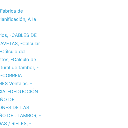
Fábrica de
lanificación
,
A la
rios
,
-CABLES DE
HAVETAS
,
-Calcular
-Cálculo del
ntos
,
-Cálculo de
ctural de tambor
,
-
,
-CORREIA
ES Ventajas
,
-
CIA
,
-DEDUCCIÓN
ÑO DE
ONES DE LAS
ÑO DEL TAMBOR
,
-
AS / RIELES
,
-