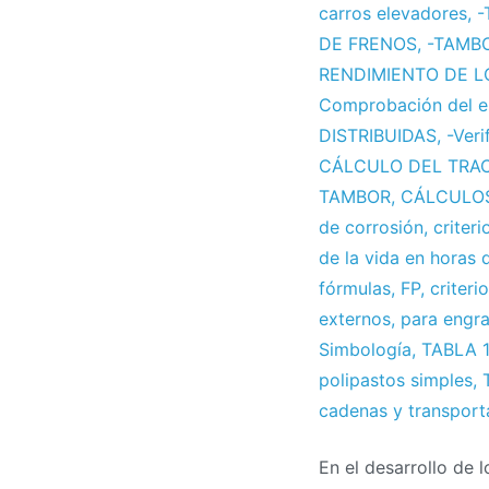
carros elevadores
,
-
DE FRENOS
,
-TAMB
RENDIMIENTO DE L
Comprobación del es
DISTRIBUIDAS
,
-Ver
CÁLCULO DEL TRAC
TAMBOR
,
CÁLCULO
de corrosión
,
criter
de la vida en horas 
fórmulas
,
FP
,
criteri
externos
,
para engra
Simbología
,
TABLA 1
polipastos simples
,
cadenas y transport
En el desarrollo de