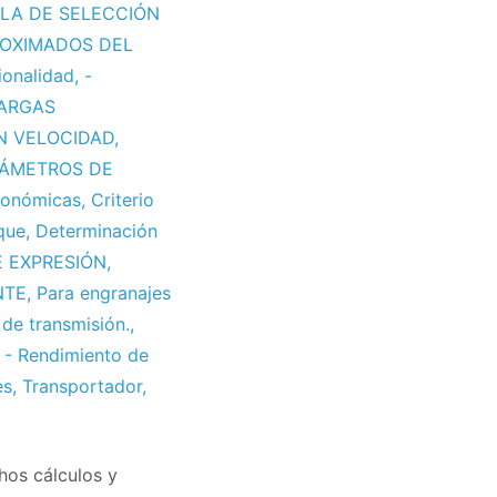
BLA DE SELECCIÓN
ROXIMADOS DEL
ionalidad
,
-
CARGAS
N VELOCIDAD
,
IÁMETROS DE
conómicas
,
Criterio
que
,
Determinación
 EXPRESIÓN
,
NTE
,
Para engranajes
 de transmisión.
,
- Rendimiento de
es
,
Transportador
,
hos cálculos y