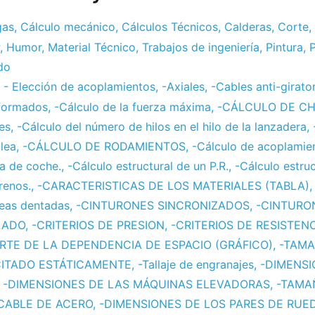
gas
,
Cálculo mecánico
,
Cálculos Técnicos
,
Calderas
,
Corte
,
,
Humor
,
Material Técnico
,
Trabajos de ingeniería
,
Pintura
,
P
do
 Elección de acoplamientos
,
-Axiales
,
-Cables anti-girato
formados
,
-Cálculo de la fuerza máxima
,
-CÁLCULO DE C
es
,
-Cálculo del número de hilos en el hilo de la lanzadera
,
lea
,
-CÁLCULO DE RODAMIENTOS
,
-Cálculo de acoplamie
da de coche.
,
-Cálculo estructural de un P.R.
,
-Cálculo estru
renos.
,
-CARACTERISTICAS DE LOS MATERIALES (TABLA)
reas dentadas
,
-CINTURONES SINCRONIZADOS
,
-CINTURON
LADO
,
-CRITERIOS DE PRESION
,
-CRITERIOS DE RESISTEN
RTE DE LA DEPENDENCIA DE ESPACIO (GRÁFICO)
,
-TAMA
CITADO ESTÁTICAMENTE
,
-Tallaje de engranajes
,
-DIMENSI
,
-DIMENSIONES DE LAS MÁQUINAS ELEVADORAS
,
-TAMA
CABLE DE ACERO
,
-DIMENSIONES DE LOS PARES DE RUED