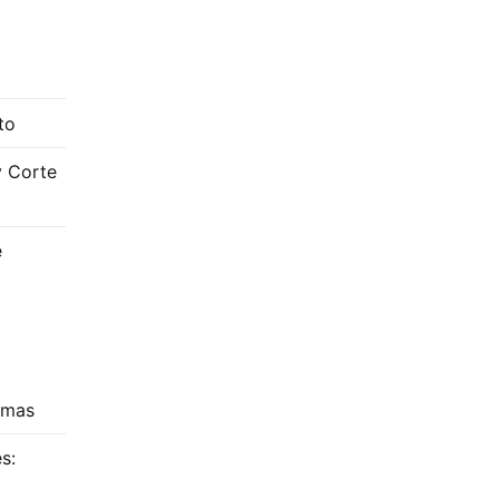
to
y Corte
e
amas
s: