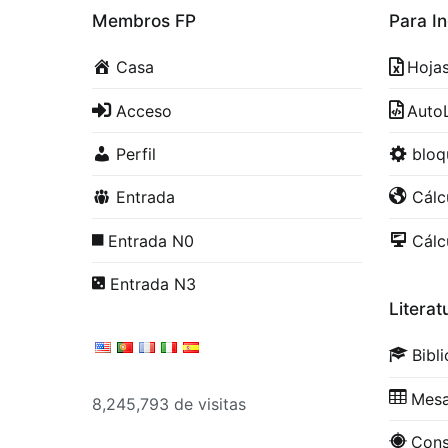
Membros FP
Para In
Casa
Hoja
Acceso
Auto
Perfil
blo
Entrada
Cálc
Entrada N0
Cálc
Entrada N3
Literat
Bibl
Mesa
8,245,793 de visitas
Con