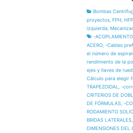
Bombas Centrífu
Fábrica
7
proyectos
,
FPH
,
HFP
de
el
izquierda
,
Mecaniza
proyectos
diciembre
-ACOPLAMIENTO -
el
ACERO
,
-Cables pre
2012
el número de espiral
rendimiento de la po
ejes y llaves de rue
Cálculo para elegir f
TRAPEZOIDAL
,
-cor
CRITERIOS DE DOB
DE FÓRMULAS
,
-CO
RODAMIENTO SOLI
BRIDAS LATERALES
DIMENSIONES DEL 