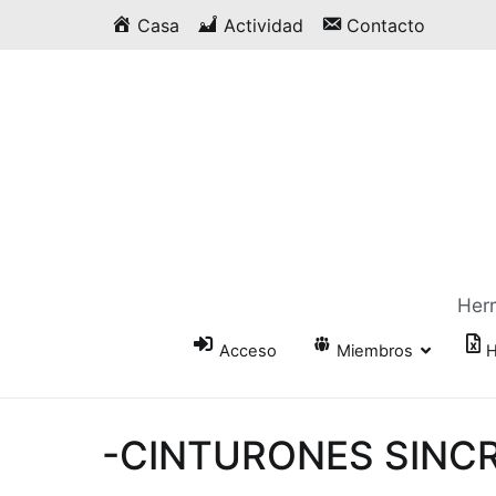
Saltar
Casa
Actividad
Contacto
al
contenido
Herr
Acceso
Miembros
H
-CINTURONES SINC