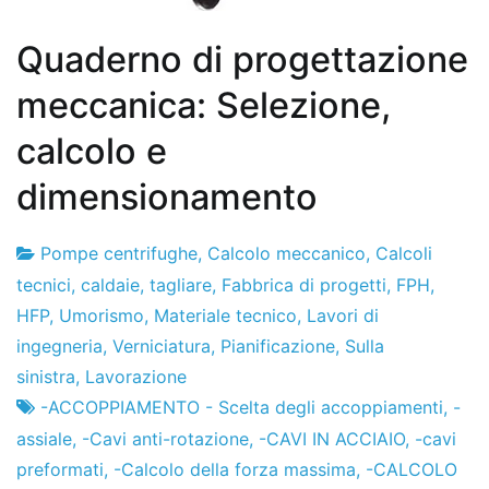
Quaderno di progettazione
meccanica: Selezione,
calcolo e
dimensionamento
Pompe centrifughe
,
Calcolo meccanico
,
Calcoli
Fabbrica
7
tecnici
,
caldaie
,
tagliare
,
Fabbrica di progetti
,
FPH
,
di
il
HFP
,
Umorismo
,
Materiale tecnico
,
Lavori di
progetti
dicembre
ingegneria
,
Verniciatura
,
Pianificazione
,
Sulla
de
sinistra
,
Lavorazione
2012
-ACCOPPIAMENTO - Scelta degli accoppiamenti
,
-
assiale
,
-Cavi anti-rotazione
,
-CAVI IN ACCIAIO
,
-cavi
preformati
,
-Calcolo della forza massima
,
-CALCOLO