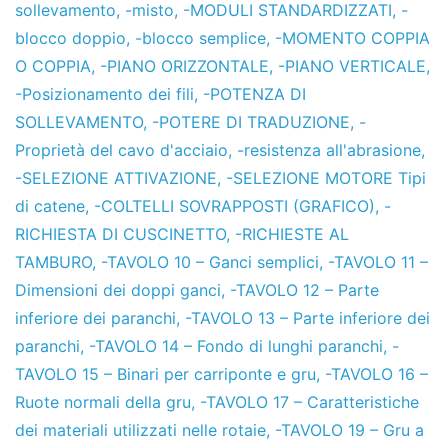
sollevamento
,
-misto
,
-MODULI STANDARDIZZATI
,
-
blocco doppio
,
-blocco semplice
,
-MOMENTO COPPIA
O COPPIA
,
-PIANO ORIZZONTALE
,
-PIANO VERTICALE
,
-Posizionamento dei fili
,
-POTENZA DI
SOLLEVAMENTO
,
-POTERE DI TRADUZIONE
,
-
Proprietà del cavo d'acciaio
,
-resistenza all'abrasione
,
-SELEZIONE ATTIVAZIONE
,
-SELEZIONE MOTORE Tipi
di catene
,
-COLTELLI SOVRAPPOSTI (GRAFICO)
,
-
RICHIESTA DI CUSCINETTO
,
-RICHIESTE AL
TAMBURO
,
-TAVOLO 10 – Ganci semplici
,
-TAVOLO 11 –
Dimensioni dei doppi ganci
,
-TAVOLO 12 – Parte
inferiore dei paranchi
,
-TAVOLO 13 – Parte inferiore dei
paranchi
,
-TAVOLO 14 – Fondo di lunghi paranchi
,
-
TAVOLO 15 – Binari per carriponte e gru
,
-TAVOLO 16 –
Ruote normali della gru
,
-TAVOLO 17 – Caratteristiche
dei materiali utilizzati nelle rotaie
,
-TAVOLO 19 – Gru a