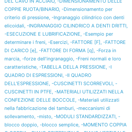
DEL CAVO IN ACCIAIO
,
-DIMENSIONAMENTO DELLE
COPPIE RUOTA/BINARIO
,
-Dimensionamento per
criterio di pressione
,
-Ingranaggio cilindrico con denti
elicoidali
,
-INGRANAGGIO CILINDRICO A DENTI DRITTI
,
-ESECUZIONE E LUBRIFICAZIONE
,
-Esempio per
determinare i freni
,
-Esercizi
,
-FATTORE [F]
,
-FATTORE
DI CARICO [e]
,
-FATTORE DI FORMA [q]
,
-Forza in
marcia
,
-forze dell'ingranaggio
,
-Freni normali e loro
caratteristiche
,
-TABELLA DELLA PRESSIONE
,
-I
QUADRO DI ESPRESSIONI
,
-II QUADRO
DELL'ESPRESSIONE
,
-CUSCINETTI SCORREVOLI
,
-
CUSCINETTI IN PTFE
,
-MATERIALI UTILIZZATI NELLA
CONFEZIONE DELLE BOCCOLE
,
-Materiali utilizzati
nella fabbricazione dei tamburi
,
-meccanismi di
sollevamento
,
-misto
,
-MODULI STANDARDIZZATI
,
-
blocco doppio
,
-blocco semplice
,
-MOMENTO COPPIA