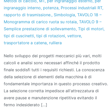
Metodi di calcolo
,
MT
,
per ingranaggio esterno
,
per
ingranaggio interno
,
potenza
,
Processi industriali RT
,
rapporto di trasmissione.
,
Simbologia
,
TAVOLO 18 –
Monogramma di carico ruota su rotaia
,
TAVOLO 9 –
Semplice prestazione di sollevamento
,
Tipi di motori
,
tipi di cuscinetti
,
tipi di rotazioni
,
vettore
,
trasportatore a catena
,
rulliera
Nello sviluppo dei progetti meccanici più vari, molti
calcoli e analisi sono necessari affinché il prodotto
finale soddisfi tutti i requisiti richiesti. La conoscenza
della selezione di elementi della macchina è di
fondamentale importanza in questo processo creativo.
La selezione corretta impedisce all'attrezzatura di
avere pause e manutenzione ripetitiva evitando il
fermo indesiderato […]