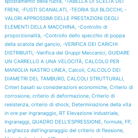
spostamento della ruota
,
-TABELLA DI SCELTA DEI
FRENI
,
-FUSTI SCANALATI
,
-TEORIA SUI BLOCCHI
,
-
VALORI APPROSSIMI DELLE PRESTAZIONI DEGLI
ELEMENTI DELLA MACCHINA
,
-Controllo di
proporzionalità
,
-Controllo dello specchio di poppa
della scatola del gancio
,
-VERIFICA DEI CARICHI
DISTRIBUITI
,
-Verifica dei Gruppi Meccanici
,
GUIDARE
UN CARRELLO A UNA VELOCITÀ
,
CALCOLO PER
MANIGLIA NASTRO LINEA
,
Calcoli
,
CALCOLO DEI
DIAMETRI DEL TAMBURO
,
CALCOLI STRUTTURALI
,
Criteri basati su considerazioni economiche
,
Criterio di
corrosione
,
criterio di deformazione
,
Criterio di
resistenza
,
criterio di shock
,
Determinazione della vita
in ore per ingranaggio
,
RT Elevazione industriale
,
Ingranaggi
,
QUADRO DELL'ESPRESSIONE
,
formule
,
FP
,
Larghezza dell'ingranaggio del criterio di flessione
,