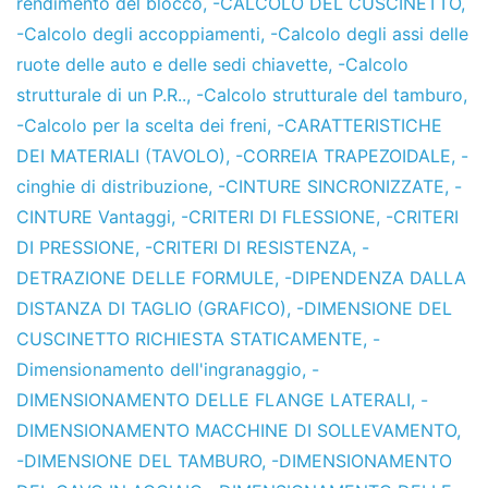
rendimento del blocco
,
-CALCOLO DEL CUSCINETTO
,
-Calcolo degli accoppiamenti
,
-Calcolo degli assi delle
ruote delle auto e delle sedi chiavette
,
-Calcolo
strutturale di un P.R..
,
-Calcolo strutturale del tamburo
,
-Calcolo per la scelta dei freni
,
-CARATTERISTICHE
DEI MATERIALI (TAVOLO)
,
-CORREIA TRAPEZOIDALE
,
-
cinghie di distribuzione
,
-CINTURE SINCRONIZZATE
,
-
CINTURE Vantaggi
,
-CRITERI DI FLESSIONE
,
-CRITERI
DI PRESSIONE
,
-CRITERI DI RESISTENZA
,
-
DETRAZIONE DELLE FORMULE
,
-DIPENDENZA DALLA
DISTANZA DI TAGLIO (GRAFICO)
,
-DIMENSIONE DEL
CUSCINETTO RICHIESTA STATICAMENTE
,
-
Dimensionamento dell'ingranaggio
,
-
DIMENSIONAMENTO DELLE FLANGE LATERALI
,
-
DIMENSIONAMENTO MACCHINE DI SOLLEVAMENTO
,
-DIMENSIONE DEL TAMBURO
,
-DIMENSIONAMENTO