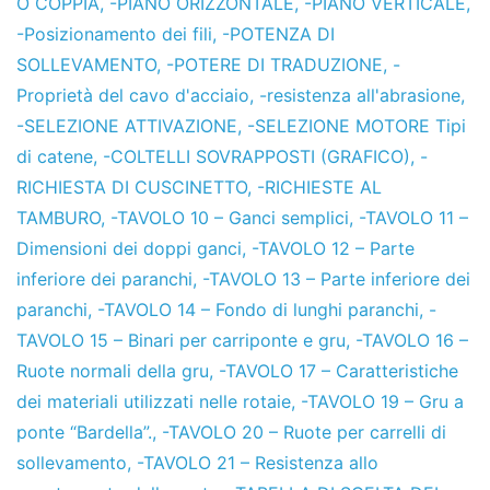
O COPPIA
,
-PIANO ORIZZONTALE
,
-PIANO VERTICALE
,
-Posizionamento dei fili
,
-POTENZA DI
SOLLEVAMENTO
,
-POTERE DI TRADUZIONE
,
-
Proprietà del cavo d'acciaio
,
-resistenza all'abrasione
,
-SELEZIONE ATTIVAZIONE
,
-SELEZIONE MOTORE Tipi
di catene
,
-COLTELLI SOVRAPPOSTI (GRAFICO)
,
-
RICHIESTA DI CUSCINETTO
,
-RICHIESTE AL
TAMBURO
,
-TAVOLO 10 – Ganci semplici
,
-TAVOLO 11 –
Dimensioni dei doppi ganci
,
-TAVOLO 12 – Parte
inferiore dei paranchi
,
-TAVOLO 13 – Parte inferiore dei
paranchi
,
-TAVOLO 14 – Fondo di lunghi paranchi
,
-
TAVOLO 15 – Binari per carriponte e gru
,
-TAVOLO 16 –
Ruote normali della gru
,
-TAVOLO 17 – Caratteristiche
dei materiali utilizzati nelle rotaie
,
-TAVOLO 19 – Gru a
ponte “Bardella”.
,
-TAVOLO 20 – Ruote per carrelli di
sollevamento
,
-TAVOLO 21 – Resistenza allo