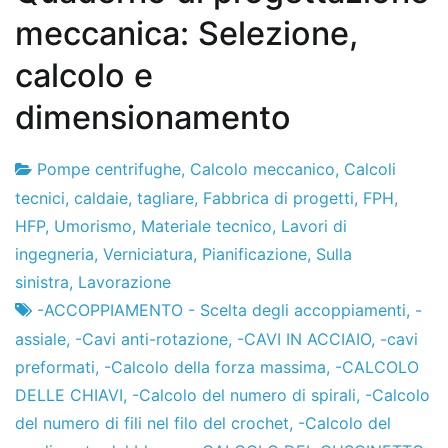
meccanica: Selezione,
calcolo e
dimensionamento
Pompe centrifughe
,
Calcolo meccanico
,
Calcoli
Fabbrica
7
tecnici
,
caldaie
,
tagliare
,
Fabbrica di progetti
,
FPH
,
di
il
HFP
,
Umorismo
,
Materiale tecnico
,
Lavori di
progetti
dicembre
ingegneria
,
Verniciatura
,
Pianificazione
,
Sulla
de
sinistra
,
Lavorazione
2012
-ACCOPPIAMENTO - Scelta degli accoppiamenti
,
-
assiale
,
-Cavi anti-rotazione
,
-CAVI IN ACCIAIO
,
-cavi
preformati
,
-Calcolo della forza massima
,
-CALCOLO
DELLE CHIAVI
,
-Calcolo del numero di spirali
,
-Calcolo
del numero di fili nel filo del crochet
,
-Calcolo del