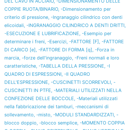
DEL CAVO IN ACCIAIO
,
-DIMENSIONAMENTO DELLE
COPPIE RUOTA/BINARIO
,
-Dimensionamento per
criterio di pressione
,
-Ingranaggio cilindrico con denti
elicoidali
,
-INGRANAGGIO CILINDRICO A DENTI DRITTI
,
-ESECUZIONE E LUBRIFICAZIONE
,
-Esempio per
determinare i freni
,
-Esercizi
,
-FATTORE [F]
,
-FATTORE
DI CARICO [e]
,
-FATTORE DI FORMA [q]
,
-Forza in
marcia
,
-forze dell'ingranaggio
,
-Freni normali e loro
caratteristiche
,
-TABELLA DELLA PRESSIONE
,
-I
QUADRO DI ESPRESSIONI
,
-II QUADRO
DELL'ESPRESSIONE
,
-CUSCINETTI SCORREVOLI
,
-
CUSCINETTI IN PTFE
,
-MATERIALI UTILIZZATI NELLA
CONFEZIONE DELLE BOCCOLE
,
-Materiali utilizzati
nella fabbricazione dei tamburi
,
-meccanismi di
sollevamento
,
-misto
,
-MODULI STANDARDIZZATI
,
-
blocco doppio
,
-blocco semplice
,
-MOMENTO COPPIA