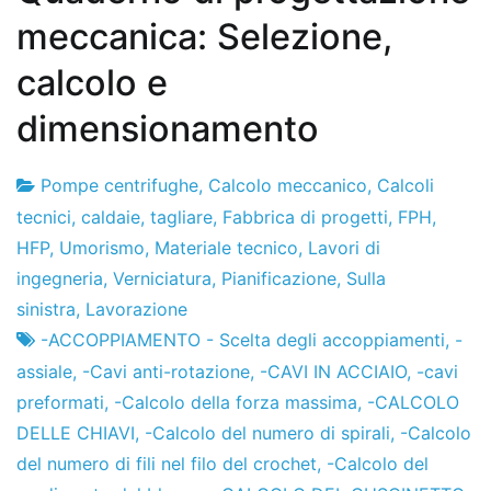
meccanica: Selezione,
calcolo e
dimensionamento
Pompe centrifughe
,
Calcolo meccanico
,
Calcoli
Fabbrica
7
tecnici
,
caldaie
,
tagliare
,
Fabbrica di progetti
,
FPH
,
di
il
HFP
,
Umorismo
,
Materiale tecnico
,
Lavori di
progetti
dicembre
ingegneria
,
Verniciatura
,
Pianificazione
,
Sulla
de
sinistra
,
Lavorazione
2012
-ACCOPPIAMENTO - Scelta degli accoppiamenti
,
-
assiale
,
-Cavi anti-rotazione
,
-CAVI IN ACCIAIO
,
-cavi
preformati
,
-Calcolo della forza massima
,
-CALCOLO
DELLE CHIAVI
,
-Calcolo del numero di spirali
,
-Calcolo
del numero di fili nel filo del crochet
,
-Calcolo del