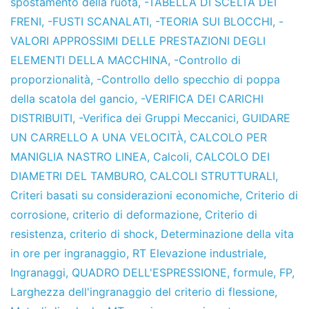
spostamento della ruota
,
-TABELLA DI SCELTA DEI
FRENI
,
-FUSTI SCANALATI
,
-TEORIA SUI BLOCCHI
,
-
VALORI APPROSSIMI DELLE PRESTAZIONI DEGLI
ELEMENTI DELLA MACCHINA
,
-Controllo di
proporzionalità
,
-Controllo dello specchio di poppa
della scatola del gancio
,
-VERIFICA DEI CARICHI
DISTRIBUITI
,
-Verifica dei Gruppi Meccanici
,
GUIDARE
UN CARRELLO A UNA VELOCITÀ
,
CALCOLO PER
MANIGLIA NASTRO LINEA
,
Calcoli
,
CALCOLO DEI
DIAMETRI DEL TAMBURO
,
CALCOLI STRUTTURALI
,
Criteri basati su considerazioni economiche
,
Criterio di
corrosione
,
criterio di deformazione
,
Criterio di
resistenza
,
criterio di shock
,
Determinazione della vita
in ore per ingranaggio
,
RT Elevazione industriale
,
Ingranaggi
,
QUADRO DELL'ESPRESSIONE
,
formule
,
FP
,
Larghezza dell'ingranaggio del criterio di flessione
,