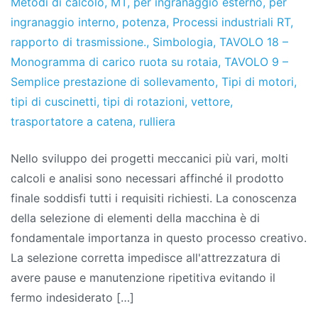
Metodi di calcolo
,
MT
,
per ingranaggio esterno
,
per
ingranaggio interno
,
potenza
,
Processi industriali RT
,
rapporto di trasmissione.
,
Simbologia
,
TAVOLO 18 –
Monogramma di carico ruota su rotaia
,
TAVOLO 9 –
Semplice prestazione di sollevamento
,
Tipi di motori
,
tipi di cuscinetti
,
tipi di rotazioni
,
vettore
,
trasportatore a catena
,
rulliera
Nello sviluppo dei progetti meccanici più vari, molti
calcoli e analisi sono necessari affinché il prodotto
finale soddisfi tutti i requisiti richiesti. La conoscenza
della selezione di elementi della macchina è di
fondamentale importanza in questo processo creativo.
La selezione corretta impedisce all'attrezzatura di
avere pause e manutenzione ripetitiva evitando il
fermo indesiderato […]