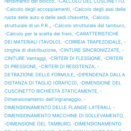
rendimento del blocco
,
-CALCOLO DEL CUSCINETTO
,
-Calcolo degli accoppiamenti
,
-Calcolo degli assi delle
ruote delle auto e delle sedi chiavette
,
-Calcolo
strutturale di un P.R..
,
-Calcolo strutturale del tamburo
,
-Calcolo per la scelta dei freni
,
-CARATTERISTICHE
DEI MATERIALI (TAVOLO)
,
-CORREIA TRAPEZOIDALE
,
-
cinghie di distribuzione
,
-CINTURE SINCRONIZZATE
,
-
CINTURE Vantaggi
,
-CRITERI DI FLESSIONE
,
-CRITERI
DI PRESSIONE
,
-CRITERI DI RESISTENZA
,
-
DETRAZIONE DELLE FORMULE
,
-DIPENDENZA DALLA
DISTANZA DI TAGLIO (GRAFICO)
,
-DIMENSIONE DEL
CUSCINETTO RICHIESTA STATICAMENTE
,
-
Dimensionamento dell'ingranaggio
,
-
DIMENSIONAMENTO DELLE FLANGE LATERALI
,
-
DIMENSIONAMENTO MACCHINE DI SOLLEVAMENTO
,
-DIMENSIONE DEL TAMBURO
,
-DIMENSIONAMENTO