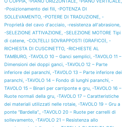
O COPPIA
,
-PIANO ORIZZONTALE
,
-PIANO VERTICALE
,
-Posizionamento dei fili
,
-POTENZA DI
SOLLEVAMENTO
,
-POTERE DI TRADUZIONE
,
-
Proprietà del cavo d'acciaio
,
-resistenza all'abrasione
,
-SELEZIONE ATTIVAZIONE
,
-SELEZIONE MOTORE Tipi
di catene
,
-COLTELLI SOVRAPPOSTI (GRAFICO)
,
-
RICHIESTA DI CUSCINETTO
,
-RICHIESTE AL
TAMBURO
,
-TAVOLO 10 – Ganci semplici
,
-TAVOLO 11 –
Dimensioni dei doppi ganci
,
-TAVOLO 12 – Parte
inferiore dei paranchi
,
-TAVOLO 13 – Parte inferiore dei
paranchi
,
-TAVOLO 14 – Fondo di lunghi paranchi
,
-
TAVOLO 15 – Binari per carriponte e gru
,
-TAVOLO 16 –
Ruote normali della gru
,
-TAVOLO 17 – Caratteristiche
dei materiali utilizzati nelle rotaie
,
-TAVOLO 19 – Gru a
ponte “Bardella”.
,
-TAVOLO 20 – Ruote per carrelli di
sollevamento
,
-TAVOLO 21 – Resistenza allo