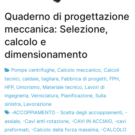
Quaderno di progettazione
meccanica: Selezione,
calcolo e
dimensionamento
Pompe centrifughe
,
Calcolo meccanico
,
Calcoli
Fabbrica
7
tecnici
,
caldaie
,
tagliare
,
Fabbrica di progetti
,
FPH
,
di
il
HFP
,
Umorismo
,
Materiale tecnico
,
Lavori di
progetti
dicembre
ingegneria
,
Verniciatura
,
Pianificazione
,
Sulla
de
sinistra
,
Lavorazione
2012
-ACCOPPIAMENTO - Scelta degli accoppiamenti
,
-
assiale
,
-Cavi anti-rotazione
,
-CAVI IN ACCIAIO
,
-cavi
preformati
,
-Calcolo della forza massima
,
-CALCOLO