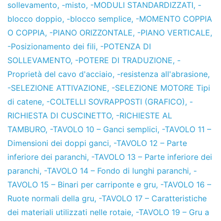
sollevamento
,
-misto
,
-MODULI STANDARDIZZATI
,
-
blocco doppio
,
-blocco semplice
,
-MOMENTO COPPIA
O COPPIA
,
-PIANO ORIZZONTALE
,
-PIANO VERTICALE
,
-Posizionamento dei fili
,
-POTENZA DI
SOLLEVAMENTO
,
-POTERE DI TRADUZIONE
,
-
Proprietà del cavo d'acciaio
,
-resistenza all'abrasione
,
-SELEZIONE ATTIVAZIONE
,
-SELEZIONE MOTORE Tipi
di catene
,
-COLTELLI SOVRAPPOSTI (GRAFICO)
,
-
RICHIESTA DI CUSCINETTO
,
-RICHIESTE AL
TAMBURO
,
-TAVOLO 10 – Ganci semplici
,
-TAVOLO 11 –
Dimensioni dei doppi ganci
,
-TAVOLO 12 – Parte
inferiore dei paranchi
,
-TAVOLO 13 – Parte inferiore dei
paranchi
,
-TAVOLO 14 – Fondo di lunghi paranchi
,
-
TAVOLO 15 – Binari per carriponte e gru
,
-TAVOLO 16 –
Ruote normali della gru
,
-TAVOLO 17 – Caratteristiche
dei materiali utilizzati nelle rotaie
,
-TAVOLO 19 – Gru a