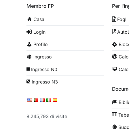
Membro FP
Per l'i
Casa
Fogli
Login
Auto
Profilo
Bloc
Ingresso
Calco
Ingresso N0
Calco
Ingresso N3
Docume
Bibl
Tabe
8,245,793 di visite
Sugg