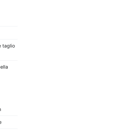
 taglio
ella
m
e