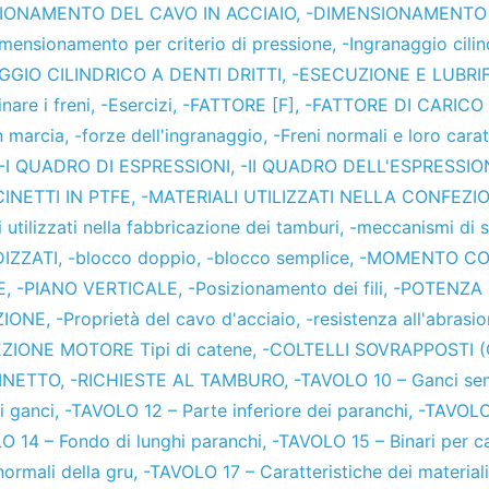
IONAMENTO DEL CAVO IN ACCIAIO
,
-DIMENSIONAMENTO 
mensionamento per criterio di pressione
,
-Ingranaggio cilin
GGIO CILINDRICO A DENTI DRITTI
,
-ESECUZIONE E LUBRI
are i freni
,
-Esercizi
,
-FATTORE [F]
,
-FATTORE DI CARICO 
n marcia
,
-forze dell'ingranaggio
,
-Freni normali e loro carat
-I QUADRO DI ESPRESSIONI
,
-II QUADRO DELL'ESPRESSIO
INETTI IN PTFE
,
-MATERIALI UTILIZZATI NELLA CONFEZI
i utilizzati nella fabbricazione dei tamburi
,
-meccanismi di 
IZZATI
,
-blocco doppio
,
-blocco semplice
,
-MOMENTO COP
E
,
-PIANO VERTICALE
,
-Posizionamento dei fili
,
-POTENZA
ZIONE
,
-Proprietà del cavo d'acciaio
,
-resistenza all'abrasi
ZIONE MOTORE Tipi di catene
,
-COLTELLI SOVRAPPOSTI 
INETTO
,
-RICHIESTE AL TAMBURO
,
-TAVOLO 10 – Ganci sem
i ganci
,
-TAVOLO 12 – Parte inferiore dei paranchi
,
-TAVOLO 
O 14 – Fondo di lunghi paranchi
,
-TAVOLO 15 – Binari per c
ormali della gru
,
-TAVOLO 17 – Caratteristiche dei materiali 