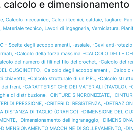
, calcolo e dimensionamento
he
,
Calcolo meccanico
,
Calcoli tecnici
,
caldaie
,
tagliare
,
Fab
o
,
Materiale tecnico
,
Lavori di ingegneria
,
Verniciatura
,
Piani
- Scelta degli accoppiamenti
,
-assiale
,
-Cavi anti-rotazi
ormati
,
-Calcolo della forza massima
,
-CALCOLO DELLE CH
alcolo del numero di fili nel filo del crochet
,
-Calcolo del r
DEL CUSCINETTO
,
-Calcolo degli accoppiamenti
,
-Calcolo 
di chiavette
,
-Calcolo strutturale di un P.R..
,
-Calcolo strutt
 dei freni
,
-CARATTERISTICHE DEI MATERIALI (TAVOLO)
,
-
ghie di distribuzione
,
-CINTURE SINCRONIZZATE
,
-CINTUR
TERI DI PRESSIONE
,
-CRITERI DI RESISTENZA
,
-DETRAZION
 DISTANZA DI TAGLIO (GRAFICO)
,
-DIMENSIONE DEL CU
AMENTE
,
-Dimensionamento dell'ingranaggio
,
-DIMENSION
-DIMENSIONAMENTO MACCHINE DI SOLLEVAMENTO
,
-DI