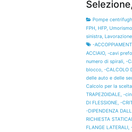
Selezione
Pompe centrifug
Fabbrica
7
FPH
,
HFP
,
Umorism
di
il
sinistra
,
Lavorazione
progetti
dicembre
-ACCOPPIAMENTO 
de
ACCIAIO
,
-cavi pref
2012
numero di spirali
,
-C
blocco
,
-CALCOLO 
delle auto e delle se
Calcolo per la scelta
TRAPEZOIDALE
,
-cin
DI FLESSIONE
,
-CRI
-DIPENDENZA DALLA
RICHIESTA STATIC
FLANGE LATERALI
,