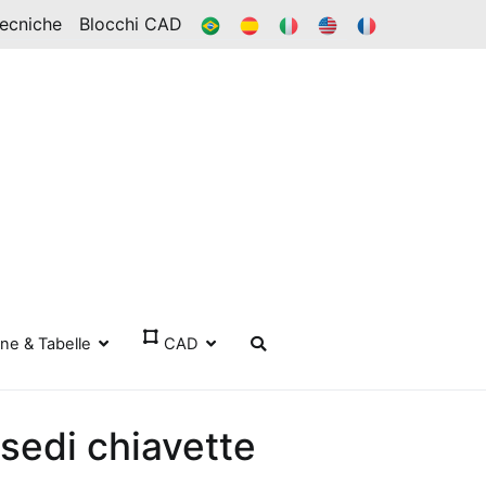
BR
ES
ESSO
IN
FR
Tecniche
Blocchi CAD
one & Tabelle
CAD
 sedi chiavette