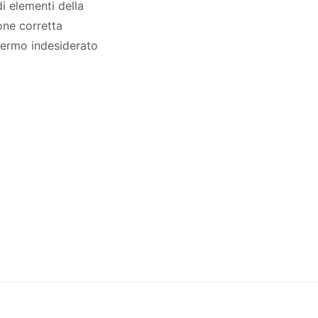
di elementi della
one corretta
 fermo indesiderato