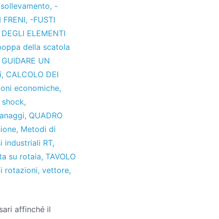
i sollevamento
,
-
I FRENI
,
-FUSTI
 DEGLI ELEMENTI
poppa della scatola
,
GUIDARE UN
i
,
CALCOLO DEI
zioni economiche
,
i shock
,
ranaggi
,
QUADRO
sione
,
Metodi di
 industriali RT
,
a su rotaia
,
TAVOLO
di rotazioni
,
vettore
,
ari affinché il