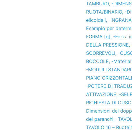
TAMBURO
,
-DIMENS
RUOTA/BINARIO
,
-Di
elicoidali
,
-INGRANA
Esempio per determin
FORMA [q]
,
-Forza i
DELLA PRESSIONE
,
SCORREVOLI
,
-CUSC
BOCCOLE
,
-Material
-MODULI STANDARD
PIANO ORIZZONTAL
-POTERE DI TRADU
ATTIVAZIONE
,
-SELE
RICHIESTA DI CUSC
Dimensioni dei dopp
dei paranchi
,
-TAVOL
TAVOLO 16 – Ruote n