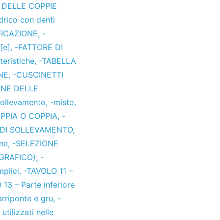
DELLE COPPIE
drico con denti
FICAZIONE
,
-
[e]
,
-FATTORE DI
teristiche
,
-TABELLA
NE
,
-CUSCINETTI
ONE DELLE
sollevamento
,
-misto
,
PIA O COPPIA
,
-
 DI SOLLEVAMENTO
,
one
,
-SELEZIONE
(GRAFICO)
,
-
plici
,
-TAVOLO 11 –
13 – Parte inferiore
arriponte e gru
,
-
utilizzati nelle