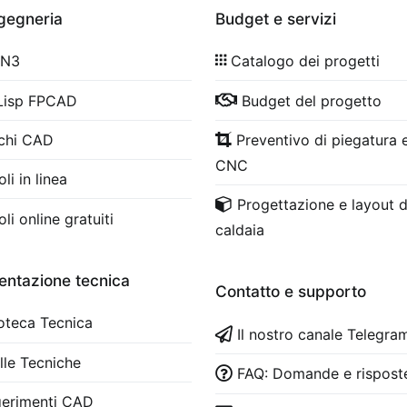
ngegneria
Budget e servizi
 N3
Catalogo dei progetti
Lisp FPCAD
Budget del progetto
chi CAD
Preventivo di piegatura e
CNC
li in linea
Progettazione e layout d
li online gratuiti
caldaia
ntazione tecnica
Contatto e supporto
ioteca Tecnica
Il nostro canale Telegra
lle Tecniche
FAQ: Domande e rispost
erimenti CAD