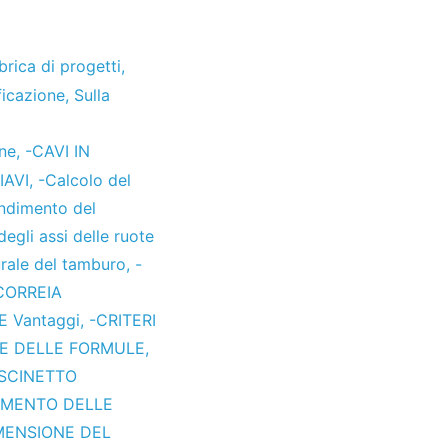
brica di progetti
,
ficazione
,
Sulla
one
,
-CAVI IN
IAVI
,
-Calcolo del
endimento del
degli assi delle ruote
urale del tamburo
,
-
CORREIA
E Vantaggi
,
-CRITERI
E DELLE FORMULE
,
SCINETTO
AMENTO DELLE
MENSIONE DEL