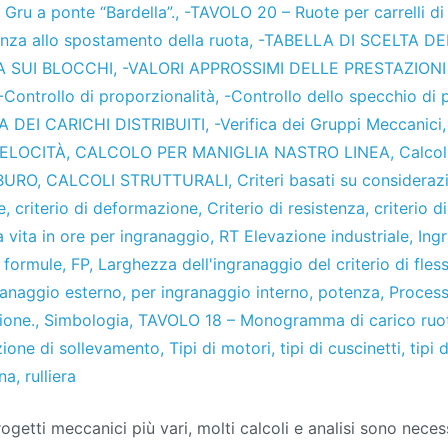
Gru a ponte “Bardella”.
,
-TAVOLO 20 – Ruote per carrelli d
nza allo spostamento della ruota
,
-TABELLA DI SCELTA DE
A SUI BLOCCHI
,
-VALORI APPROSSIMI DELLE PRESTAZIONI
-Controllo di proporzionalità
,
-Controllo dello specchio di 
A DEI CARICHI DISTRIBUITI
,
-Verifica dei Gruppi Meccanici
ELOCITÀ
,
CALCOLO PER MANIGLIA NASTRO LINEA
,
Calcol
BURO
,
CALCOLI STRUTTURALI
,
Criteri basati su considera
e
,
criterio di deformazione
,
Criterio di resistenza
,
criterio d
 vita in ore per ingranaggio
,
RT Elevazione industriale
,
Ing
,
formule
,
FP
,
Larghezza dell'ingranaggio del criterio di fles
ranaggio esterno
,
per ingranaggio interno
,
potenza
,
Processi
ione.
,
Simbologia
,
TAVOLO 18 – Monogramma di carico ruot
zione di sollevamento
,
Tipi di motori
,
tipi di cuscinetti
,
tipi 
ena
,
rulliera
ogetti meccanici più vari, molti calcoli e analisi sono necess