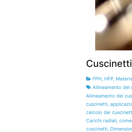
Cuscinetti
FPH
,
HFP
,
Materia
Fabbrica
13
Allineamento del 
di
de
Allineamento dei cus
progetti
gennaio
cuscinetti
,
applicazi
de
calcolo dei cuscinett
2011
Carichi radiali
,
come 
cuscinetti
,
Dimension