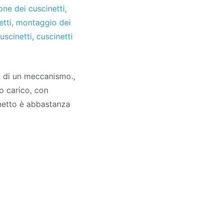
one dei cuscinetti
,
tti
,
montaggio dei
uscinetti
,
cuscinetti
i di un meccanismo.,
to carico, con
inetto è abbastanza