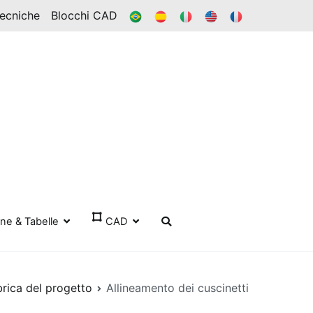
BR
ES
ESSO
IN
FR
Tecniche
Blocchi CAD
one & Tabelle
CAD
brica del progetto
Allineamento dei cuscinetti