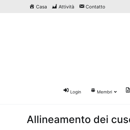
Vai
Casa
Attività
Contatto
al
contenuto
Login
Membri
Allineamento dei cusc