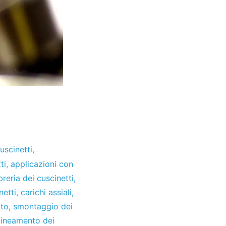
uscinetti
,
ti
,
applicazioni con
ibreria dei cuscinetti
,
netti
,
carichi assiali
,
tto
,
smontaggio dei
llineamento dei