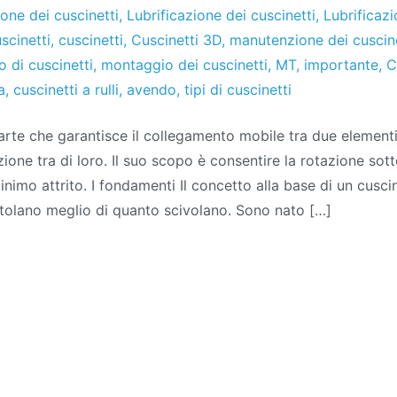
ione dei cuscinetti
,
Lubrificazione dei cuscinetti
,
Lubrificazi
scinetti
,
cuscinetti
,
Cuscinetti 3D
,
manutenzione dei cuscine
 di cuscinetti
,
montaggio dei cuscinetti
,
MT
,
importante
,
C
a
,
cuscinetti a rulli
,
avendo
,
tipi di cuscinetti
parte che garantisce il collegamento mobile tra due element
ione tra di loro. Il suo scopo è consentire la rotazione sot
minimo attrito. I fondamenti Il concetto alla base di un cusc
otolano meglio di quanto scivolano. Sono nato […]