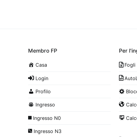
Membro FP
Per l'i
Casa
Fogli
Login
Auto
Profilo
Bloc
Ingresso
Calco
Ingresso N0
Calco
Ingresso N3