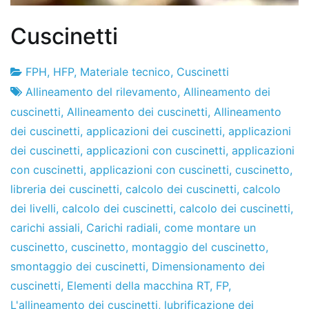
Cuscinetti
FPH
,
HFP
,
Materiale tecnico
,
Cuscinetti
Fabbrica
13
Allineamento del rilevamento
,
Allineamento dei
di
de
cuscinetti
,
Allineamento dei cuscinetti
,
Allineamento
progetti
gennaio
dei cuscinetti
,
applicazioni dei cuscinetti
,
applicazioni
de
dei cuscinetti
,
applicazioni con cuscinetti
,
applicazioni
2011
con cuscinetti
,
applicazioni con cuscinetti
,
cuscinetto
,
libreria dei cuscinetti
,
calcolo dei cuscinetti
,
calcolo
dei livelli
,
calcolo dei cuscinetti
,
calcolo dei cuscinetti
,
carichi assiali
,
Carichi radiali
,
come montare un
cuscinetto
,
cuscinetto
,
montaggio del cuscinetto
,
smontaggio dei cuscinetti
,
Dimensionamento dei
cuscinetti
,
Elementi della macchina RT
,
FP
,
L'allineamento dei cuscinetti
,
lubrificazione dei