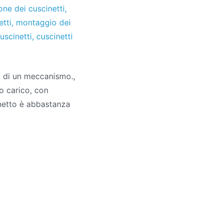
one dei cuscinetti
,
tti
,
montaggio dei
uscinetti
,
cuscinetti
i di un meccanismo.,
to carico, con
inetto è abbastanza