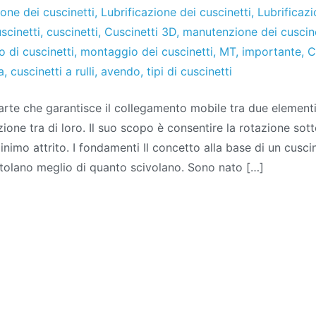
ione dei cuscinetti
,
Lubrificazione dei cuscinetti
,
Lubrificazi
scinetti
,
cuscinetti
,
Cuscinetti 3D
,
manutenzione dei cuscine
 di cuscinetti
,
montaggio dei cuscinetti
,
MT
,
importante
,
C
a
,
cuscinetti a rulli
,
avendo
,
tipi di cuscinetti
parte che garantisce il collegamento mobile tra due element
ione tra di loro. Il suo scopo è consentire la rotazione sot
minimo attrito. I fondamenti Il concetto alla base di un cusc
otolano meglio di quanto scivolano. Sono nato […]