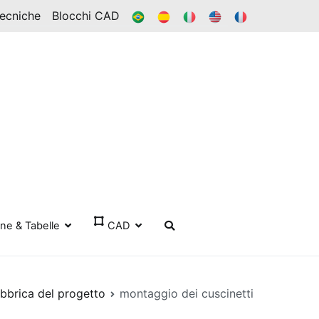
BR
ES
ESSO
IN
FR
Tecniche
Blocchi CAD
one & Tabelle
CAD
abbrica del progetto
montaggio dei cuscinetti