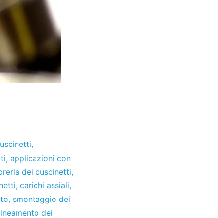
uscinetti
,
ti
,
applicazioni con
ibreria dei cuscinetti
,
netti
,
carichi assiali
,
tto
,
smontaggio dei
llineamento dei