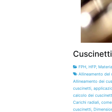
Cuscinetti
FPH
,
HFP
,
Materia
Fabbrica
13
Allineamento del 
di
de
Allineamento dei cus
progetti
gennaio
cuscinetti
,
applicazi
de
calcolo dei cuscinett
2011
Carichi radiali
,
come 
cuscinetti
,
Dimension