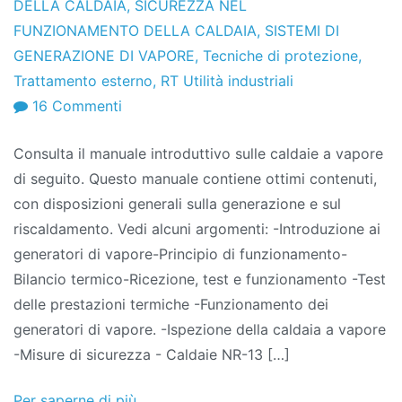
DELLA CALDAIA
,
SICUREZZA NEL
FUNZIONAMENTO DELLA CALDAIA
,
SISTEMI DI
GENERAZIONE DI VAPORE
,
Tecniche di protezione
,
Trattamento esterno
,
RT Utilità industriali
SU
16 Commenti
Manuale
Consulta il manuale introduttivo sulle caldaie a vapore
della
di seguito. Questo manuale contiene ottimi contenuti,
caldaia
con disposizioni generali sulla generazione e sul
–
riscaldamento. Vedi alcuni argomenti: -Introduzione ai
Disposizioni
generatori di vapore-Principio di funzionamento-
generali
Bilancio termico-Ricezione, test e funzionamento -Test
delle prestazioni termiche -Funzionamento dei
generatori di vapore. -Ispezione della caldaia a vapore
-Misure di sicurezza - Caldaie NR-13 […]
Per saperne di più