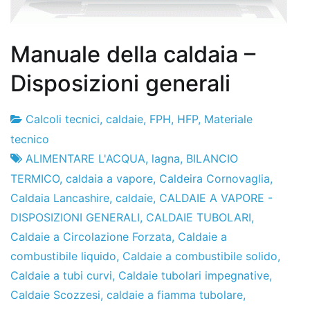
Manuale della caldaia –
Disposizioni generali
Calcoli tecnici
,
caldaie
,
FPH
,
HFP
,
Materiale
Fabbrica
23
tecnico
di
di
ALIMENTARE L'ACQUA
,
lagna
,
BILANCIO
progetti
aprile
TERMICO
,
caldaia a vapore
,
Caldeira Cornovaglia
,
2010
Caldaia Lancashire
,
caldaie
,
CALDAIE A VAPORE -
DISPOSIZIONI GENERALI
,
CALDAIE TUBOLARI
,
Caldaie a Circolazione Forzata
,
Caldaie a
combustibile liquido
,
Caldaie a combustibile solido
,
Caldaie a tubi curvi
,
Caldaie tubolari impegnative
,
Caldaie Scozzesi
,
caldaie a fiamma tubolare
,