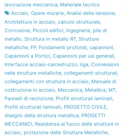
Fabbrica
3
lavorazione meccanica
,
Materiale tecnico
di
di
Acciaio
,
Opere murarie
,
Analisi della tensione
,
progetti
maggio
Architettura in acciaio
,
calcolo strutturale
,
del
Corrosione
,
Piccoli edifici
,
Ingegneria
,
pile di
2013
metallo
,
Struttura in metallo RT
,
Strutture
metalliche
,
FP
,
Fondamenti profondi
,
capannoni
,
Capannoni a Portici
,
Capannoni per usi generali
,
Interfacce acciaio-calcestruzzo
,
liga
,
Connessioni
nelle strutture metalliche
,
collegamenti strutturali
,
collegamenti con struttura in acciaio
,
Manuale di
costruzione in acciaio
,
Meccanica
,
Metallica
,
MT
,
Pannelli di recinzione
,
Profili strutturali laminati
,
Profili strutturali laminati
,
PROGETTO CIVILE
,
disegno della struttura metallica
,
PROGETTI
MECCANICI
,
Resistenza al fuoco delle strutture in
acciaio
,
protezione delle Strutture Metalliche
,