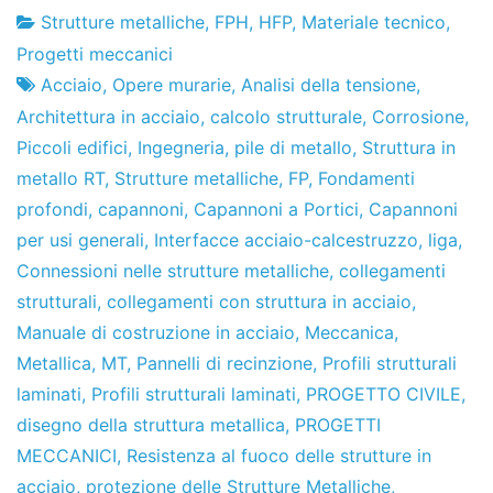
Strutture metalliche
,
FPH
,
HFP
,
Materiale tecnico
,
Fabbrica
9
Progetti meccanici
di
di
Acciaio
,
Opere murarie
,
Analisi della tensione
,
progetti
maggio
Architettura in acciaio
,
calcolo strutturale
,
Corrosione
,
del
Piccoli edifici
,
Ingegneria
,
pile di metallo
,
Struttura in
2013
metallo RT
,
Strutture metalliche
,
FP
,
Fondamenti
profondi
,
capannoni
,
Capannoni a Portici
,
Capannoni
per usi generali
,
Interfacce acciaio-calcestruzzo
,
liga
,
Connessioni nelle strutture metalliche
,
collegamenti
strutturali
,
collegamenti con struttura in acciaio
,
Manuale di costruzione in acciaio
,
Meccanica
,
Metallica
,
MT
,
Pannelli di recinzione
,
Profili strutturali
laminati
,
Profili strutturali laminati
,
PROGETTO CIVILE
,
disegno della struttura metallica
,
PROGETTI
MECCANICI
,
Resistenza al fuoco delle strutture in
acciaio
,
protezione delle Strutture Metalliche
,