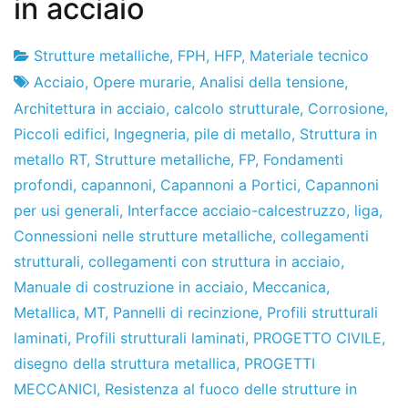
in acciaio
Strutture metalliche
,
FPH
,
HFP
,
Materiale tecnico
Fabbrica
4
Acciaio
,
Opere murarie
,
Analisi della tensione
,
di
del
Architettura in acciaio
,
calcolo strutturale
,
Corrosione
,
progetti
giugno
Piccoli edifici
,
Ingegneria
,
pile di metallo
,
Struttura in
del
metallo RT
,
Strutture metalliche
,
FP
,
Fondamenti
2011
profondi
,
capannoni
,
Capannoni a Portici
,
Capannoni
per usi generali
,
Interfacce acciaio-calcestruzzo
,
liga
,
Connessioni nelle strutture metalliche
,
collegamenti
strutturali
,
collegamenti con struttura in acciaio
,
Manuale di costruzione in acciaio
,
Meccanica
,
Metallica
,
MT
,
Pannelli di recinzione
,
Profili strutturali
laminati
,
Profili strutturali laminati
,
PROGETTO CIVILE
,
disegno della struttura metallica
,
PROGETTI
MECCANICI
,
Resistenza al fuoco delle strutture in