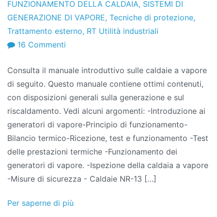
FUNZIONAMENTO DELLA CALDAIA
,
SISTEMI DI
GENERAZIONE DI VAPORE
,
Tecniche di protezione
,
Trattamento esterno
,
RT Utilità industriali
SU
16 Commenti
Manuale
Consulta il manuale introduttivo sulle caldaie a vapore
della
di seguito. Questo manuale contiene ottimi contenuti,
caldaia
con disposizioni generali sulla generazione e sul
–
riscaldamento. Vedi alcuni argomenti: -Introduzione ai
Disposizioni
generatori di vapore-Principio di funzionamento-
generali
Bilancio termico-Ricezione, test e funzionamento -Test
delle prestazioni termiche -Funzionamento dei
generatori di vapore. -Ispezione della caldaia a vapore
-Misure di sicurezza - Caldaie NR-13 […]
Per saperne di più