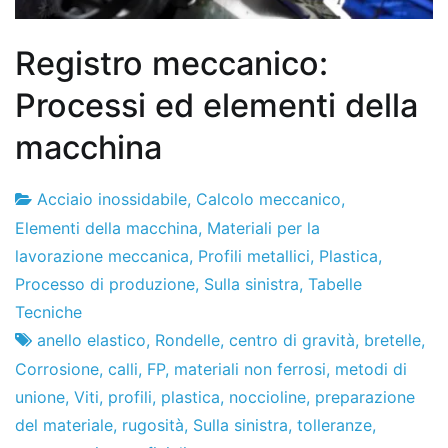
Registro meccanico:
Processi ed elementi della
macchina
Acciaio inossidabile
,
Calcolo meccanico
,
Fabbrica
26
Elementi della macchina
,
Materiali per la
di
l'ottobre
lavorazione meccanica
,
Profili metallici
,
Plastica
,
progetti
2011
Processo di produzione
,
Sulla sinistra
,
Tabelle
Tecniche
anello elastico
,
Rondelle
,
centro di gravità
,
bretelle
,
Corrosione
,
calli
,
FP
,
materiali non ferrosi
,
metodi di
unione
,
Viti
,
profili
,
plastica
,
noccioline
,
preparazione
del materiale
,
rugosità
,
Sulla sinistra
,
tolleranze
,