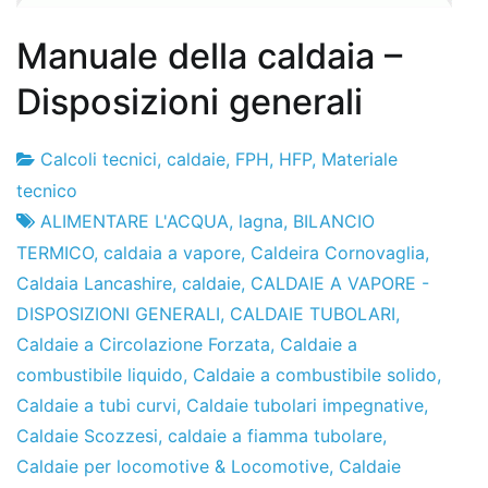
Manuale della caldaia –
Disposizioni generali
Calcoli tecnici
,
caldaie
,
FPH
,
HFP
,
Materiale
Fabbrica
23
tecnico
di
di
ALIMENTARE L'ACQUA
,
lagna
,
BILANCIO
progetti
aprile
TERMICO
,
caldaia a vapore
,
Caldeira Cornovaglia
,
2010
Caldaia Lancashire
,
caldaie
,
CALDAIE A VAPORE -
DISPOSIZIONI GENERALI
,
CALDAIE TUBOLARI
,
Caldaie a Circolazione Forzata
,
Caldaie a
combustibile liquido
,
Caldaie a combustibile solido
,
Caldaie a tubi curvi
,
Caldaie tubolari impegnative
,
Caldaie Scozzesi
,
caldaie a fiamma tubolare
,
Caldaie per locomotive & Locomotive
,
Caldaie