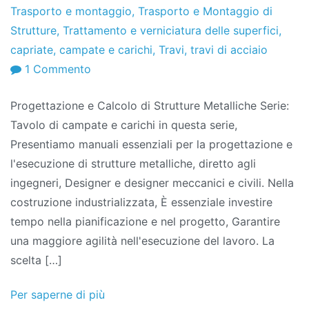
Trasporto e montaggio
,
Trasporto e Montaggio di
Strutture
,
Trattamento e verniciatura delle superfici
,
capriate
,
campate e carichi
,
Travi
,
travi di acciaio
SU
1 Commento
Progettazione
Progettazione e Calcolo di Strutture Metalliche Serie:
e
Tavolo di campate e carichi in questa serie,
Calcolo
Presentiamo manuali essenziali per la progettazione e
di
l'esecuzione di strutture metalliche, diretto agli
Strutture
ingegneri, Designer e designer meccanici e civili. Nella
Metalliche
costruzione industrializzata, È essenziale investire
Serie:
tempo nella pianificazione e nel progetto, Garantire
Tabella
una maggiore agilità nell'esecuzione del lavoro. La
campate
scelta […]
e
carichi
Per saperne di più