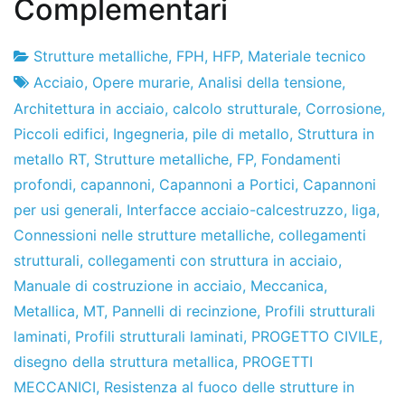
Complementari
Strutture metalliche
,
FPH
,
HFP
,
Materiale tecnico
Fabbrica
7
Acciaio
,
Opere murarie
,
Analisi della tensione
,
di
di
Architettura in acciaio
,
calcolo strutturale
,
Corrosione
,
progetti
maggio
Piccoli edifici
,
Ingegneria
,
pile di metallo
,
Struttura in
del
metallo RT
,
Strutture metalliche
,
FP
,
Fondamenti
2013
profondi
,
capannoni
,
Capannoni a Portici
,
Capannoni
per usi generali
,
Interfacce acciaio-calcestruzzo
,
liga
,
Connessioni nelle strutture metalliche
,
collegamenti
strutturali
,
collegamenti con struttura in acciaio
,
Manuale di costruzione in acciaio
,
Meccanica
,
Metallica
,
MT
,
Pannelli di recinzione
,
Profili strutturali
laminati
,
Profili strutturali laminati
,
PROGETTO CIVILE
,
disegno della struttura metallica
,
PROGETTI
MECCANICI
,
Resistenza al fuoco delle strutture in