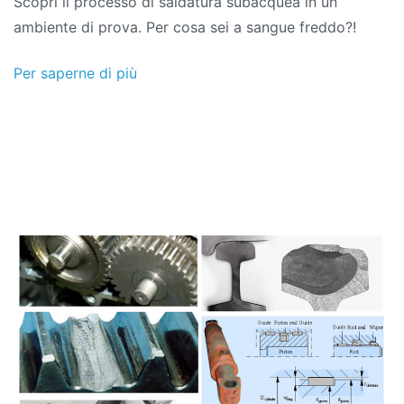
Scopri il processo di saldatura subacquea in un
2021
ambiente di prova. Per cosa sei a sangue freddo?!
Per saperne di più