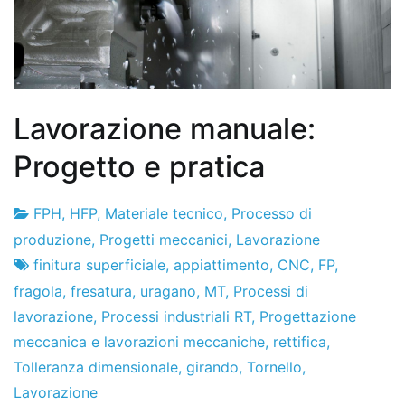
Lavorazione manuale:
Progetto e pratica
FPH
,
HFP
,
Materiale tecnico
,
Processo di
Fabbrica
26
produzione
,
Progetti meccanici
,
Lavorazione
di
de
finitura superficiale
,
appiattimento
,
CNC
,
FP
,
progetti
gennaio
fragola
,
fresatura
,
uragano
,
MT
,
Processi di
de
lavorazione
,
Processi industriali RT
,
Progettazione
2016
meccanica e lavorazioni meccaniche
,
rettifica
,
Tolleranza dimensionale
,
girando
,
Tornello
,
Lavorazione