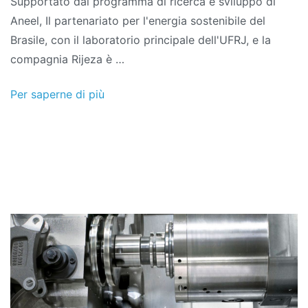
Supportato dal programma di ricerca e sviluppo di
EMMA:
Aneel, Il partenariato per l'energia sostenibile del
Applicazione
Brasile, con il laboratorio principale dell'UFRJ, e la
automatizzata
compagnia Rijeza è …
di
rivestimenti
Per saperne di più
antiusura