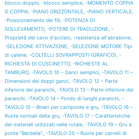
blocco doppio
,
-blocco semplice
,
-MOMENTO COPPIA
O COPPIA
,
-PIANO ORIZZONTALE
,
-PIANO VERTICALE
,
-Posizionamento dei fili
,
-POTENZA DI
SOLLEVAMENTO
,
-POTERE DI TRADUZIONE
,
-
Proprietà del cavo d'acciaio
,
-resistenza all'abrasione
,
-SELEZIONE ATTIVAZIONE
,
-SELEZIONE MOTORE Tipi
di catene
,
-COLTELLI SOVRAPPOSTI (GRAFICO)
,
-
RICHIESTA DI CUSCINETTO
,
-RICHIESTE AL
TAMBURO
,
-TAVOLO 10 – Ganci semplici
,
-TAVOLO 11 –
Dimensioni dei doppi ganci
,
-TAVOLO 12 – Parte
inferiore dei paranchi
,
-TAVOLO 13 – Parte inferiore dei
paranchi
,
-TAVOLO 14 – Fondo di lunghi paranchi
,
-
TAVOLO 15 – Binari per carriponte e gru
,
-TAVOLO 16 –
Ruote normali della gru
,
-TAVOLO 17 – Caratteristiche
dei materiali utilizzati nelle rotaie
,
-TAVOLO 19 – Gru a
ponte “Bardella”.
,
-TAVOLO 20 – Ruote per carrelli di