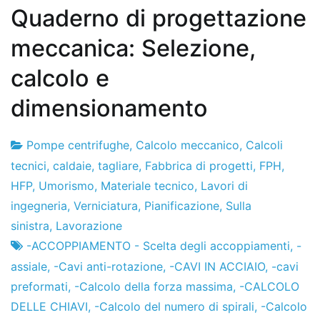
Quaderno di progettazione
meccanica: Selezione,
calcolo e
dimensionamento
Pompe centrifughe
,
Calcolo meccanico
,
Calcoli
Fabbrica
7
tecnici
,
caldaie
,
tagliare
,
Fabbrica di progetti
,
FPH
,
di
il
HFP
,
Umorismo
,
Materiale tecnico
,
Lavori di
progetti
dicembre
ingegneria
,
Verniciatura
,
Pianificazione
,
Sulla
de
sinistra
,
Lavorazione
2012
-ACCOPPIAMENTO - Scelta degli accoppiamenti
,
-
assiale
,
-Cavi anti-rotazione
,
-CAVI IN ACCIAIO
,
-cavi
preformati
,
-Calcolo della forza massima
,
-CALCOLO
DELLE CHIAVI
,
-Calcolo del numero di spirali
,
-Calcolo