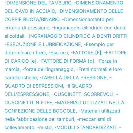
-DIMENSIONE DEL TAMBURO
,
-DIMENSIONAMENTO
DEL CAVO IN ACCIAIO
,
-DIMENSIONAMENTO DELLE
COPPIE RUOTA/BINARIO
,
-Dimensionamento per
criterio di pressione
,
-Ingranaggio cilindrico con denti
elicoidali
,
-INGRANAGGIO CILINDRICO A DENTI DRITTI
,
-ESECUZIONE E LUBRIFICAZIONE
,
-Esempio per
determinare i freni
,
-Esercizi
,
-FATTORE [F]
,
-FATTORE
DI CARICO [e]
,
-FATTORE DI FORMA [q]
,
-Forza in
marcia
,
-forze dell'ingranaggio
,
-Freni normali e loro
caratteristiche
,
-TABELLA DELLA PRESSIONE
,
-I
QUADRO DI ESPRESSIONI
,
-II QUADRO
DELL'ESPRESSIONE
,
-CUSCINETTI SCORREVOLI
,
-
CUSCINETTI IN PTFE
,
-MATERIALI UTILIZZATI NELLA
CONFEZIONE DELLE BOCCOLE
,
-Materiali utilizzati
nella fabbricazione dei tamburi
,
-meccanismi di
sollevamento
,
-misto
,
-MODULI STANDARDIZZATI
,
-