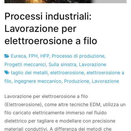
Processi industriali:
Lavorazione per
elettroerosione a filo
Eureca
,
FPH
,
HFP
,
Processo di produzione
,
Fabbrica
22
Progetti meccanici
,
Sulla sinistra
,
Lavorazione
di
di
taglio dei metalli
,
elettroerosione
,
elettroerosione a
progetti
maggio
filo
,
ingegnere meccanico
,
Produzione
,
Lavorazione
del
Lavorazione per elettroerosione a filo
2024
(Elettroerosione), come altre tecniche EDM, utilizza un
filo caricato elettricamente immerso nel fluido
dielettrico per tagliare e modellare con precisione
materiali conduttivi. A differenza dei metodi che