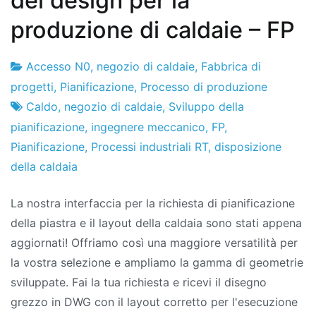
del design per la
produzione di caldaie – FP
Accesso N0
,
negozio di caldaie
,
Fabbrica di
Fabbrica
11
progetti
,
Pianificazione
,
Processo di produzione
di
il
Caldo
,
negozio di caldaie
,
Sviluppo della
progetti
luglio
pianificazione
,
ingegnere meccanico
,
FP
,
il
Pianificazione
,
Processi industriali RT
,
disposizione
2018
della caldaia
La nostra interfaccia per la richiesta di pianificazione
della piastra e il layout della caldaia sono stati appena
aggiornati! Offriamo così una maggiore versatilità per
la vostra selezione e ampliamo la gamma di geometrie
sviluppate. Fai la tua richiesta e ricevi il disegno
grezzo in DWG con il layout corretto per l'esecuzione