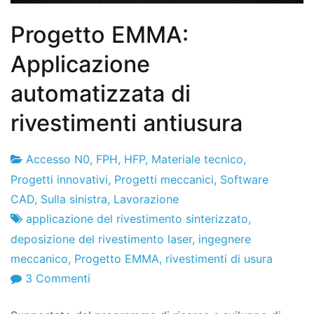
Progetto EMMA:
Applicazione
automatizzata di
rivestimenti antiusura
Accesso N0
,
FPH
,
HFP
,
Materiale tecnico
,
Fabbrica
11
Progetti innovativi
,
Progetti meccanici
,
Software
di
l'ottobre
CAD
,
Sulla sinistra
,
Lavorazione
progetti
2017
applicazione del rivestimento sinterizzato
,
deposizione del rivestimento laser
,
ingegnere
meccanico
,
Progetto EMMA
,
rivestimenti di usura
SU
3 Commenti
Progetto