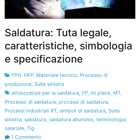
Saldatura: Tuta legale,
caratteristiche, simbologia
e specificazione
FPH
,
HFP
,
Materiale tecnico
,
Processo di
Fabbrica
6
produzione
,
Sulla sinistra
di
il
attrezzature per la saldatura
,
FP
,
mi piace
,
MT
,
progetti
luglio
Processo di saldatura
,
processi di saldatura
,
il
Processi industriali RT
,
simboli di saldatura
,
Sulla
2012
sinistra
,
saldatura
,
saldatura alluminio
,
terminologia
salariale
,
Tig
SU
1 Commento