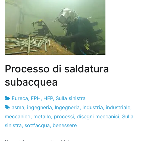
Processo di saldatura
subacquea
Eureca
,
FPH
,
HFP
,
Sulla sinistra
Fabbrica
13
asma
,
ingegneria
,
Ingegneria
,
industria
,
industriale
,
di
de
meccanico
,
metallo
,
processi
,
disegni meccanici
,
Sulla
progetti
novembre
sinistra
,
sott'acqua
,
benessere
de