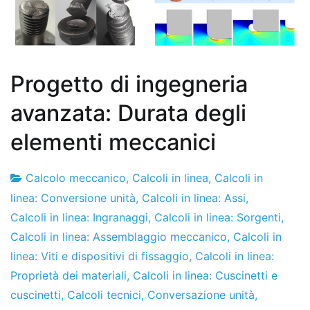
Progetto di ingegneria
avanzata: Durata degli
elementi meccanici
Calcolo meccanico
,
Calcoli in linea
,
Calcoli in
Fabbrica
14
linea: Conversione unità
,
Calcoli in linea: Assi
,
di
de
Calcoli in linea: Ingranaggi
,
Calcoli in linea: Sorgenti
,
progetti
febbraio
Calcoli in linea: Assemblaggio meccanico
,
Calcoli in
de
linea: Viti e dispositivi di fissaggio
,
Calcoli in linea:
2020
Proprietà dei materiali
,
Calcoli in linea: Cuscinetti e
cuscinetti
,
Calcoli tecnici
,
Conversazione unità
,