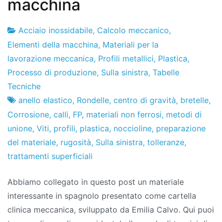
macchina
Acciaio inossidabile
,
Calcolo meccanico
,
Fabbrica
26
Elementi della macchina
,
Materiali per la
di
l'ottobre
lavorazione meccanica
,
Profili metallici
,
Plastica
,
progetti
2011
Processo di produzione
,
Sulla sinistra
,
Tabelle
Tecniche
anello elastico
,
Rondelle
,
centro di gravità
,
bretelle
,
Corrosione
,
calli
,
FP
,
materiali non ferrosi
,
metodi di
unione
,
Viti
,
profili
,
plastica
,
noccioline
,
preparazione
del materiale
,
rugosità
,
Sulla sinistra
,
tolleranze
,
trattamenti superficiali
Abbiamo collegato in questo post un materiale
interessante in spagnolo presentato come cartella
clinica meccanica, sviluppato da Emilia Calvo. Qui puoi