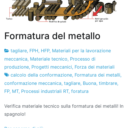
Formatura del metallo
tagliare
,
FPH
,
HFP
,
Materiali per la lavorazione
Fabbrica
3
meccanica
,
Materiale tecnico
,
Processo di
di
il
produzione
,
Progetti meccanici
,
Forza dei materiali
progetti
settembre
calcolo della conformazione
,
Formatura dei metalli
,
il
conformazione meccanica
,
tagliare
,
Buona
,
timbrare
,
2015
FP
,
MT
,
Processi industriali RT
,
foratura
Verifica materiale tecnico sulla formatura dei metalli! In
spagnolo!