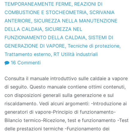
TEMPORANEAMENTE FERME
,
REAZIONI DI
COMBUSTIONE E STOCHEOMETRIA
,
SCRIVANIA
ANTERIORE
,
SICUREZZA NELLA MANUTENZIONE
DELLA CALDAIA
,
SICUREZZA NEL
FUNZIONAMENTO DELLA CALDAIA
,
SISTEMI DI
GENERAZIONE DI VAPORE
,
Tecniche di protezione
,
Trattamento esterno
,
RT Utilità industriali
SU
16 Commenti
Manuale
Consulta il manuale introduttivo sulle caldaie a vapore
della
di seguito. Questo manuale contiene ottimi contenuti,
caldaia
con disposizioni generali sulla generazione e sul
–
riscaldamento. Vedi alcuni argomenti: -Introduzione ai
Disposizioni
generatori di vapore-Principio di funzionamento-
generali
Bilancio termico-Ricezione, test e funzionamento -Test
delle prestazioni termiche -Funzionamento dei