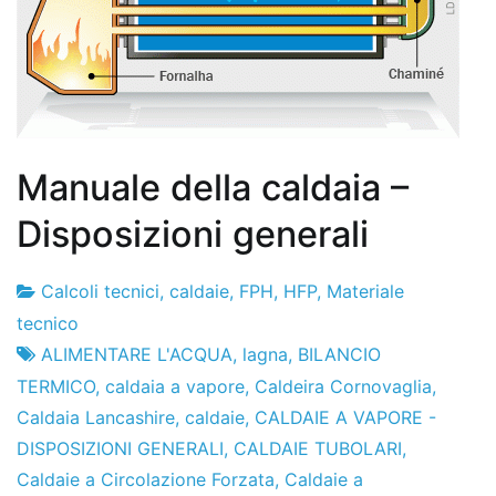
Manuale della caldaia –
Disposizioni generali
Calcoli tecnici
,
caldaie
,
FPH
,
HFP
,
Materiale
Fabbrica
23
tecnico
di
di
ALIMENTARE L'ACQUA
,
lagna
,
BILANCIO
progetti
aprile
TERMICO
,
caldaia a vapore
,
Caldeira Cornovaglia
,
2010
Caldaia Lancashire
,
caldaie
,
CALDAIE A VAPORE -
DISPOSIZIONI GENERALI
,
CALDAIE TUBOLARI
,
Caldaie a Circolazione Forzata
,
Caldaie a