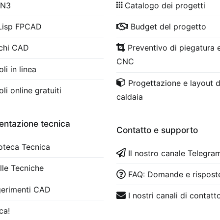
 N3
Catalogo dei progetti
Lisp FPCAD
Budget del progetto
chi CAD
Preventivo di piegatura e
CNC
li in linea
Progettazione e layout d
li online gratuiti
caldaia
ntazione tecnica
Contatto e supporto
ioteca Tecnica
Il nostro canale Telegra
lle Tecniche
FAQ: Domande e rispost
erimenti CAD
I nostri canali di contatt
ca!