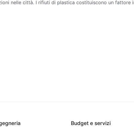
ni nelle città. I rifiuti di plastica costituiscono un fattore
osito
ica
ngegneria
Budget e servizi