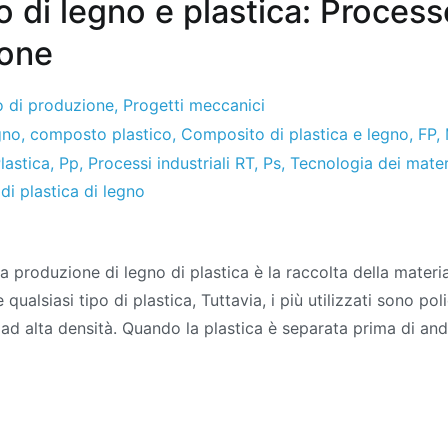
 di legno e plastica: Process
ione
 di produzione
,
Progetti meccanici
gno
,
composto plastico
,
Composito di plastica e legno
,
FP
,
lastica
,
Pp
,
Processi industriali RT
,
Ps
,
Tecnologia dei mater
i plastica di legno
posito
 produzione di legno di plastica è la raccolta della materia
e qualsiasi tipo di plastica, Tuttavia, i più utilizzati sono po
o
 ad alta densità. Quando la plastica è separata prima di and
ica:
esso
ricazione