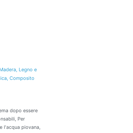
Madera
,
Legno e
tica
,
Composito
blema dopo essere
sabili, Per
 e l'acqua piovana,