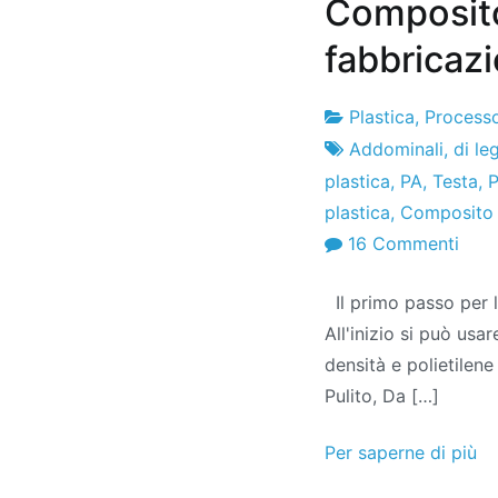
Composito
fabbricaz
Plastica
,
Processo
Fabbrica
15
Addominali
,
di le
di
di
plastica
,
PA
,
Testa
,
P
progetti
marzo
plastica
,
Composito d
di
SU
16 Commenti
2010
Com
Il primo passo per la
di
All'inizio si può usar
legn
densità e polietilene
e
Pulito, Da […]
plast
Proc
Per saperne di più
di
fabb