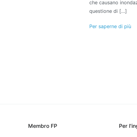
che causano inondazio
legno
questione di […]
–
WPC
Per saperne di più
–
Comp
di
plast
di
legno
Membro FP
Per l'i