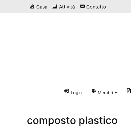
Vai
Casa
Attività
Contatto
al
contenuto
Login
Membri
composto plastico