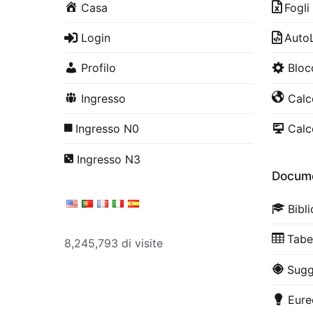
Casa
Fogli
Login
Auto
Profilo
Bloc
Ingresso
Calco
Ingresso N0
Calco
Ingresso N3
Docume
Bibl
Tabe
8,245,793 di visite
Sugg
Eure