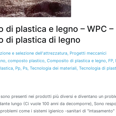
 di plastica e legno – WPC –
di plastica di legno
zione e selezione dell'attrezzatura
,
Progetti meccanici
gno
,
composto plastico
,
Composito di plastica e legno
,
FP
,
lastica
,
Pp
,
Ps
,
Tecnologia dei materiali
,
Tecnologia di plas
osito
 sono presenti nei prodotti più diversi e diventano un pro
adante lungo (Ci vuole 100 anni da decomporre), Sono respon
ica
problemi come i sistemi igienico -sanitari di "intasamento"