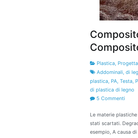
Composito
Composito 
Plastica
,
Progetta
Fabbrica
12
Addominali
,
di le
di
di
plastica
,
PA
,
Testa
,
P
progetti
marzo
di plastica di legno
di
SU
5 Commenti
2010
Comp
Le materie plastiche
di
stati scartati. Degr
plast
esempio, A causa di 
e