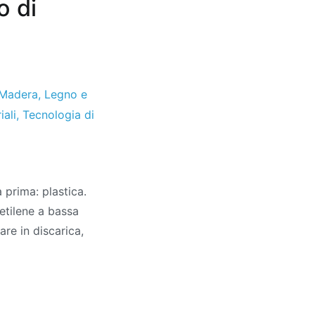
o di
Madera
,
Legno e
iali
,
Tecnologia di
 prima: plastica.
lietilene a bassa
are in discarica,