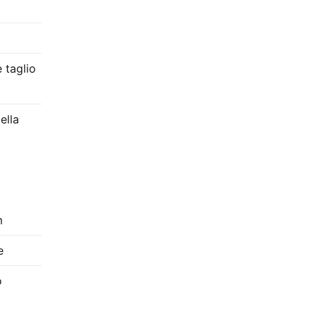
 taglio
ella
m
e
o