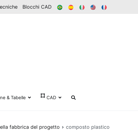
BR
ES
ESSO
IN
FR
Tecniche
Blocchi CAD
one & Tabelle
CAD
ella fabbrica del progetto
composto plastico