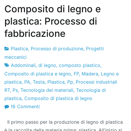
Composito di legno e
plastica: Processo di
fabbricazione
Plastica
,
Processo di produzione
,
Progetti
Fabbrica
15
meccanici
di
di
Addominali
,
di legno
,
composto plastico
,
progetti
marzo
Composito di plastica e legno
,
FP
,
Madera
,
Legno e
di
plastica
,
PA
,
Testa
,
Plastica
,
Pp
,
Processi industriali
2010
RT
,
Ps
,
Tecnologia dei materiali
,
Tecnologia di
plastica
,
Composito di plastica di legno
SU
16 Commenti
Composito
Il primo passo per la produzione di legno di plastica
di
è la raccolta della materia prima: plastica. All'inizio si
legno