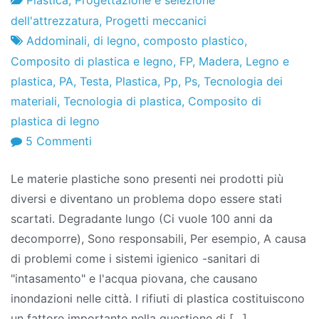
Fabbrica
12
dell'attrezzatura
,
Progetti meccanici
di
di
Addominali
,
di legno
,
composto plastico
,
progetti
marzo
Composito di plastica e legno
,
FP
,
Madera
,
Legno e
di
plastica
,
PA
,
Testa
,
Plastica
,
Pp
,
Ps
,
Tecnologia dei
2010
materiali
,
Tecnologia di plastica
,
Composito di
plastica di legno
SU
5 Commenti
Composito
Le materie plastiche sono presenti nei prodotti più
di
diversi e diventano un problema dopo essere stati
plastica
scartati. Degradante lungo (Ci vuole 100 anni da
e
decomporre), Sono responsabili, Per esempio, A causa
legno
di problemi come i sistemi igienico -sanitari di
–
"intasamento" e l'acqua piovana, che causano
WPC
inondazioni nelle città. I rifiuti di plastica costituiscono
–
un fattore importante nella questione di […]