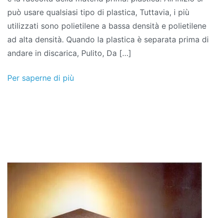
può usare qualsiasi tipo di plastica, Tuttavia, i più
e
utilizzati sono polietilene a bassa densità e polietilene
plastica:
ad alta densità. Quando la plastica è separata prima di
Processo
andare in discarica, Pulito, Da […]
di
fabbricazione
Per saperne di più