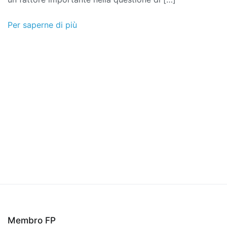
Composito
di
Per saperne di più
plastica
di
legno
Membro FP