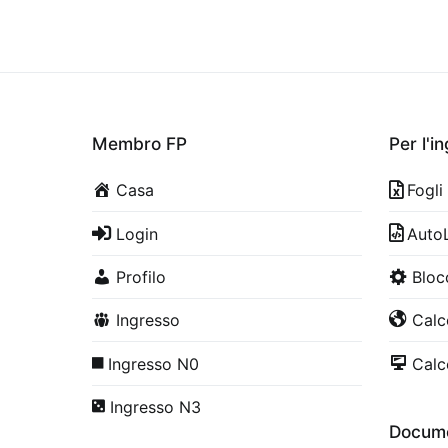
Membro FP
Per l'i
Casa
Fogli
Login
Auto
Profilo
Bloc
Ingresso
Calco
Ingresso N0
Calco
Ingresso N3
Docume