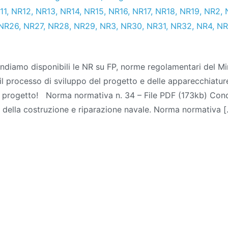
11
,
NR12
,
NR13
,
NR14
,
NR15
,
NR16
,
NR17
,
NR18
,
NR19
,
NR2
,
NR26
,
NR27
,
NR28
,
NR29
,
NR3
,
NR30
,
NR31
,
NR32
,
NR4
,
NR
ndiamo disponibili le NR su FP, norme regolamentari del Mi
il processo di sviluppo del progetto e delle apparecchiatu
n progetto! Norma normativa n. 34 – File PDF (173kb) Condi
 della costruzione e riparazione navale. Norma normativa 