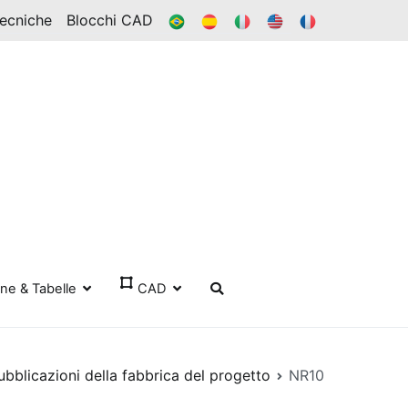
BR
ES
ESSO
IN
FR
Tecniche
Blocchi CAD
one & Tabelle
CAD
ubblicazioni della fabbrica del progetto
NR10