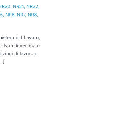
NR20
,
NR21
,
NR22
,
5
,
NR6
,
NR7
,
NR8
,
nistero del Lavoro,
re. Non dimenticare
zioni di lavoro e
[…]