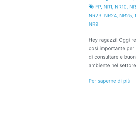
Fabbrica
25
FP
,
NR1
,
NR10
,
NR
di
l'ottobre
NR23
,
NR24
,
NR25
,
progetti
2011
NR9
Hey ragazzi! Oggi re
così importante per 
di consultare e buo
ambiente nel settore
Per saperne di più