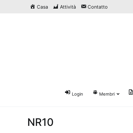
Vai
Casa
Attività
Contatto
al
contenuto
Login
Membri
NR10