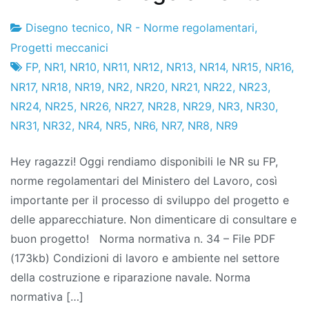
Disegno tecnico
,
NR - Norme regolamentari
,
Fabbrica
25
Progetti meccanici
di
l'ottobre
FP
,
NR1
,
NR10
,
NR11
,
NR12
,
NR13
,
NR14
,
NR15
,
NR16
,
progetti
2011
NR17
,
NR18
,
NR19
,
NR2
,
NR20
,
NR21
,
NR22
,
NR23
,
NR24
,
NR25
,
NR26
,
NR27
,
NR28
,
NR29
,
NR3
,
NR30
,
NR31
,
NR32
,
NR4
,
NR5
,
NR6
,
NR7
,
NR8
,
NR9
Hey ragazzi! Oggi rendiamo disponibili le NR su FP,
norme regolamentari del Ministero del Lavoro, così
importante per il processo di sviluppo del progetto e
delle apparecchiature. Non dimenticare di consultare e
buon progetto! Norma normativa n. 34 – File PDF
(173kb) Condizioni di lavoro e ambiente nel settore
della costruzione e riparazione navale. Norma
normativa […]