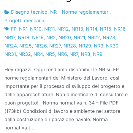
Disegno tecnico
,
NR - Norme regolamentari
,
Fabbrica
25
Progetti meccanici
di
l'ottobre
FP
,
NR1
,
NR10
,
NR11
,
NR12
,
NR13
,
NR14
,
NR15
,
NR16
,
progetti
2011
NR17
,
NR18
,
NR19
,
NR2
,
NR20
,
NR21
,
NR22
,
NR23
,
NR24
,
NR25
,
NR26
,
NR27
,
NR28
,
NR29
,
NR3
,
NR30
,
NR31
,
NR32
,
NR4
,
NR5
,
NR6
,
NR7
,
NR8
,
NR9
Hey ragazzi! Oggi rendiamo disponibili le NR su FP,
norme regolamentari del Ministero del Lavoro, così
importante per il processo di sviluppo del progetto e
delle apparecchiature. Non dimenticare di consultare e
buon progetto! Norma normativa n. 34 – File PDF
(173kb) Condizioni di lavoro e ambiente nel settore
della costruzione e riparazione navale. Norma
normativa […]