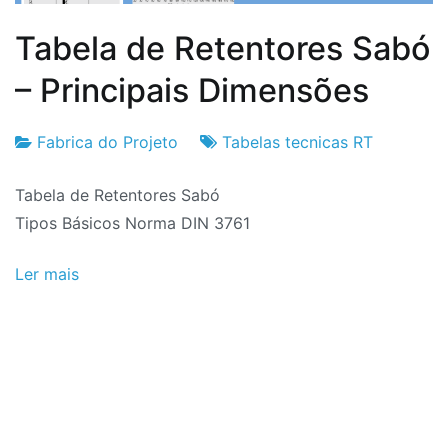
Tabela de Retentores Sabó
– Principais Dimensões
Fabrica do Projeto
Tabelas tecnicas RT
Fabrica
30
Tabela de Retentores Sabó
do
de
Tipos Básicos Norma DIN 3761
Projeto
Setembro
de
Ler mais
2024