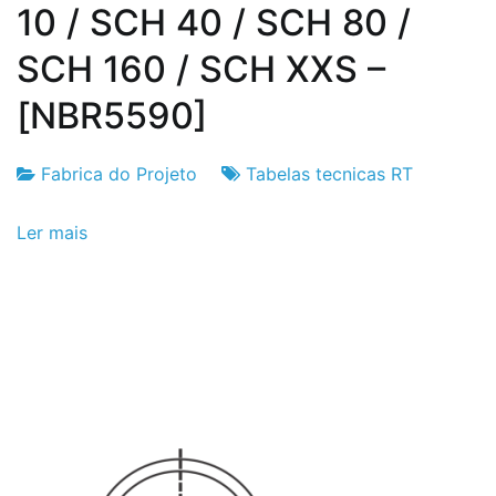
10 / SCH 40 / SCH 80 /
SCH 160 / SCH XXS –
[NBR5590]
Fabrica do Projeto
Tabelas tecnicas RT
Fabrica
6
Ler mais
do
de
Projeto
Setembro
de
2024