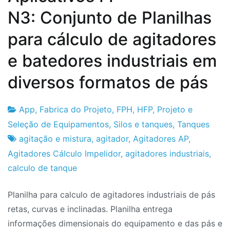
N3: Conjunto de Planilhas
para cálculo de agitadores
e batedores industriais em
diversos formatos de pás
App
,
Fabrica do Projeto
,
FPH
,
HFP
,
Projeto e
Fabrica
10
Seleção de Equipamentos
,
Silos e tanques
,
Tanques
do
de
agitação e mistura
,
agitador
,
Agitadores AP
,
Projeto
Setembro
Agitadores Cálculo Impelidor
,
agitadores industriais
,
de
calculo de tanque
2024
Planilha para calculo de agitadores industriais de pás
retas, curvas e inclinadas. Planilha entrega
informações dimensionais do equipamento e das pás e