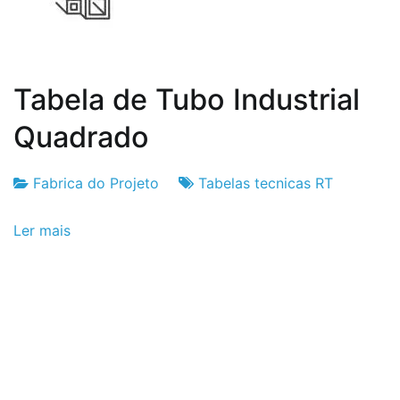
Tabela de Tubo Industrial
Quadrado
Fabrica do Projeto
Tabelas tecnicas RT
Fabrica
6
Ler mais
do
de
Projeto
Setembro
de
2024