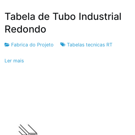
Tabela de Tubo Industrial
Redondo
Fabrica do Projeto
Tabelas tecnicas RT
Fabrica
6
Ler mais
do
de
Projeto
Setembro
de
2024