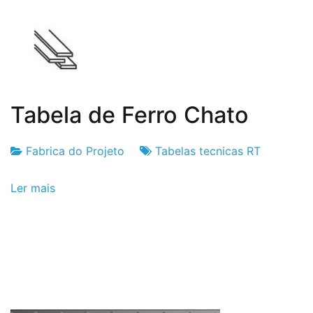
Tabela de Ferro Chato
Fabrica do Projeto
Tabelas tecnicas RT
Fabrica
6
Ler mais
do
de
Projeto
Setembro
de
2024