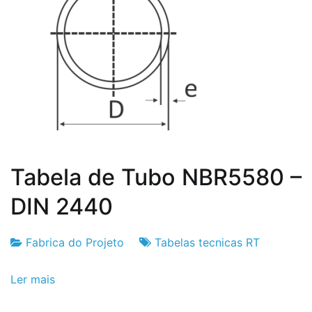
Tabela de Tubo NBR5580 –
DIN 2440
Fabrica do Projeto
Tabelas tecnicas RT
Fabrica
6
Ler mais
do
de
Projeto
Setembro