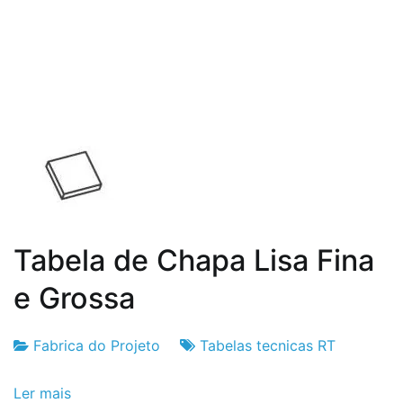
de
2024
Tabela de Chapa Lisa Fina
e Grossa
Fabrica do Projeto
Tabelas tecnicas RT
Fabrica
6
Ler mais
do
de