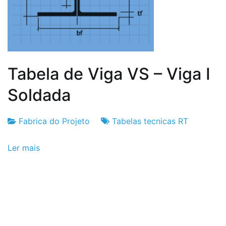
Tabela de Viga VS – Viga I
Soldada
Fabrica do Projeto
Tabelas tecnicas RT
Fabrica
6
Ler mais
do
de
Projeto
Setembro
de
2024