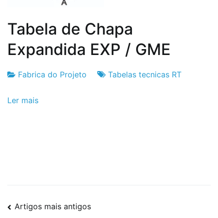
Tabela de Chapa
Expandida EXP / GME
Fabrica do Projeto
Tabelas tecnicas RT
Fabrica
6
Ler mais
do
de
Projeto
Setembro
de
2024
Navegação
Artigos mais antigos