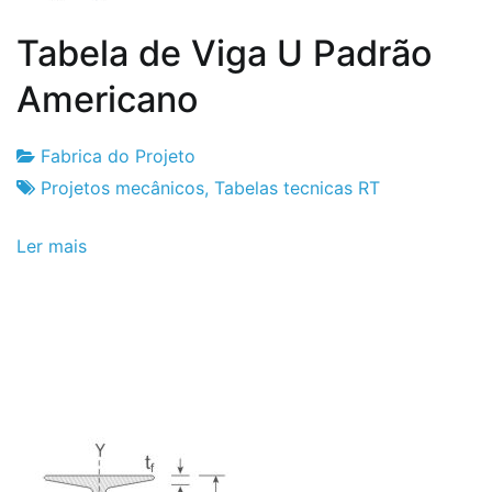
Tabela de Viga U Padrão
Americano
Fabrica do Projeto
Fabrica
6
Projetos mecânicos
,
Tabelas tecnicas RT
do
de
Ler mais
Projeto
Setembro
de
2024