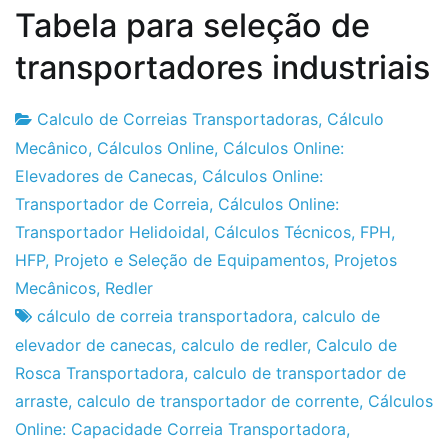
Tabela para seleção de
transportadores industriais
Calculo de Correias Transportadoras
,
Cálculo
Fabrica
11
Mecânico
,
Cálculos Online
,
Cálculos Online:
do
de
Elevadores de Canecas
,
Cálculos Online:
Projeto
Setembro
Transportador de Correia
,
Cálculos Online:
de
Transportador Helidoidal
,
Cálculos Técnicos
,
FPH
,
2024
HFP
,
Projeto e Seleção de Equipamentos
,
Projetos
Mecânicos
,
Redler
cálculo de correia transportadora
,
calculo de
elevador de canecas
,
calculo de redler
,
Calculo de
Rosca Transportadora
,
calculo de transportador de
arraste
,
calculo de transportador de corrente
,
Cálculos
Online: Capacidade Correia Transportadora
,