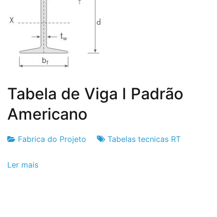
Tabela de Viga I Padrão
Americano
Fabrica do Projeto
Tabelas tecnicas RT
Fabrica
6
Ler mais
do
de
Projeto
Setembro
de
2024